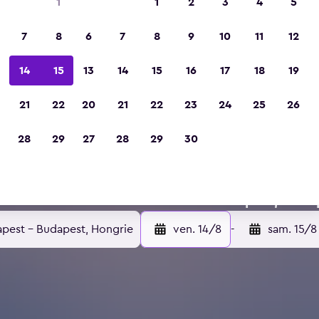
1
1
2
3
4
5
7
8
6
7
8
9
10
11
12
14
15
13
14
15
16
17
18
19
21
22
20
21
22
23
24
25
26
e arrondissement de B
28
29
27
28
29
30
 hôtels à 10e arrondissement de Budapest, Buda
pest - Budapest, Hongrie
ven. 14/8
-
sam. 15/8