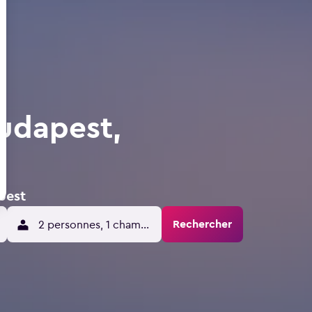
udapest,
pest
Rechercher
2 personnes, 1 chambre