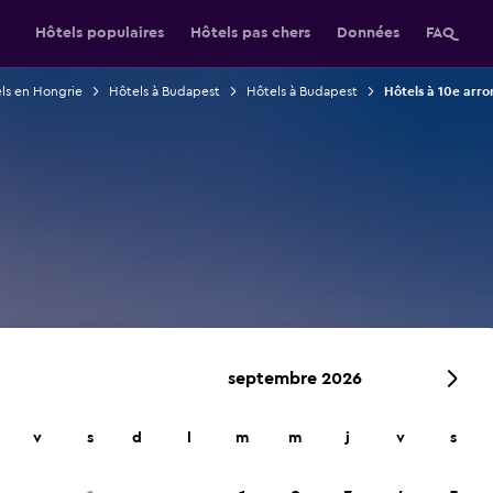
Hôtels populaires
Hôtels pas chers
Données
FAQ
ls en Hongrie
Hôtels à Budapest
Hôtels à Budapest
Hôtels à 10e arr
septembre 2026
v
s
d
l
m
m
j
v
s