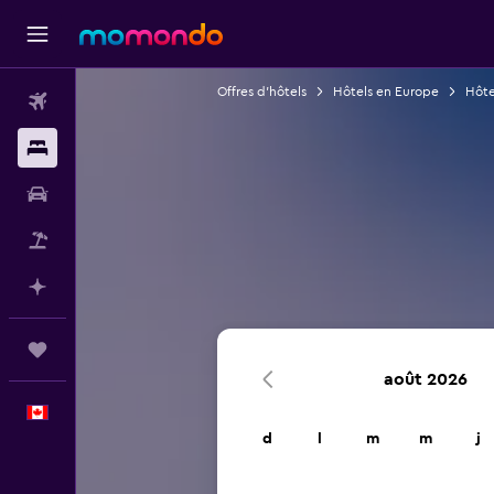
Offres d’hôtels
Hôtels en Europe
Hôte
Vols
Hébergements
Voitures
Vol+Hôtel
Planifier avec l’IA
Trips
août 2026
Français
d
l
m
m
j