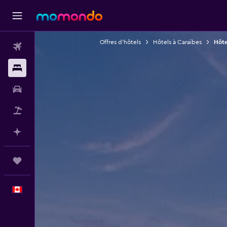
Offres d’hôtels
Hôtels à Caraïbes
Hôte
Vols
Hébergements
Voitures
Vol+Hôtel
Planifier avec l’IA
Trips
Français