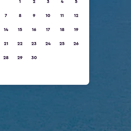
1
2
3
4
5
7
8
9
10
11
12
14
15
16
17
18
19
21
22
23
24
25
26
28
29
30