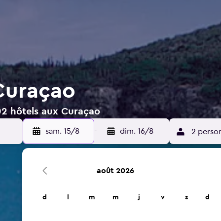
Curaçao
02 hôtels aux Curaçao
sam. 15/8
-
dim. 16/8
2 perso
août 2026
d
l
m
m
j
v
s
d