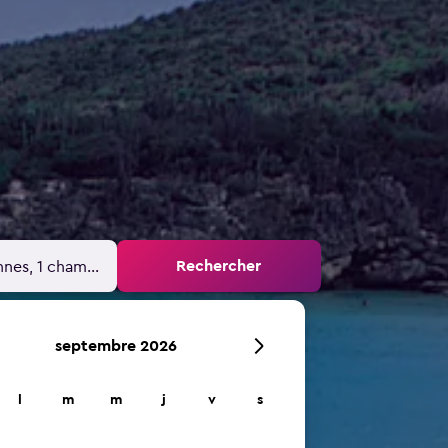
Rechercher
nnes, 1 chambre
septembre 2026
l
m
m
j
v
s