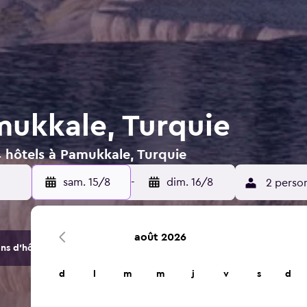
mukkale, Turquie
4 hôtels à Pamukkale, Turquie
sam. 15/8
-
dim. 16/8
2 perso
août 2026
s d'hôtels et d'hébergements.
d
l
m
m
j
v
s
d