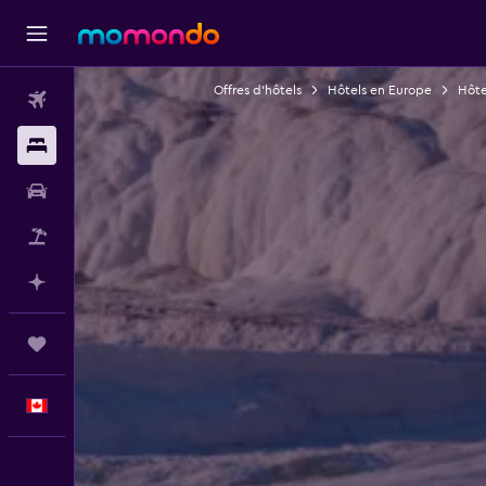
Offres d’hôtels
Hôtels en Europe
Hôte
Vols
Hébergements
Voitures
Vol+Hôtel
Planifier avec l’IA
Trips
Français