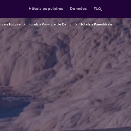
Hôtels populaires
Données
FAQ
ls en Turquie
Hôtels à Province de Denizli
Hôtels à Pamukkale