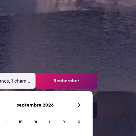
Rechercher
nnes, 1 chambre
septembre 2026
l
m
m
j
v
s