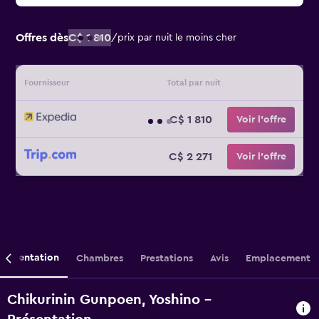
Offres dès
C$ 1 810
/
prix par nuit le moins cher
Fournisseur
Total par nuit
C$ 1 810
Voir l’offre
C$ 2 271
Voir l’offre
Présentation
Chambres
Prestations
Avis
Emplacement
Chikurinin Gunpoen, Yoshino -