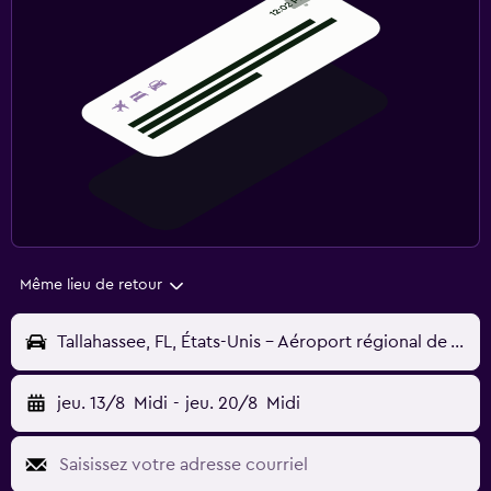
Même lieu de retour
Tallahassee, FL, États-Unis - Aéroport régional de Tallahassee (TLH)
jeu. 13/8
Midi
-
jeu. 20/8
Midi