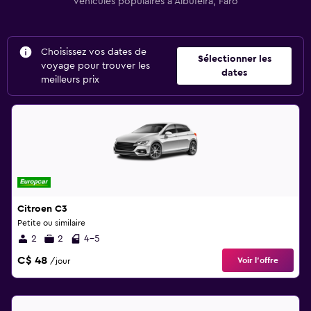
véhicules populaires à Albufeira, Faro
Choisissez vos dates de
Sélectionner les
voyage pour trouver les
dates
meilleurs prix
Citroen C3
Petite ou similaire
2
2
4-5
C$ 48
Voir l’offre
/jour