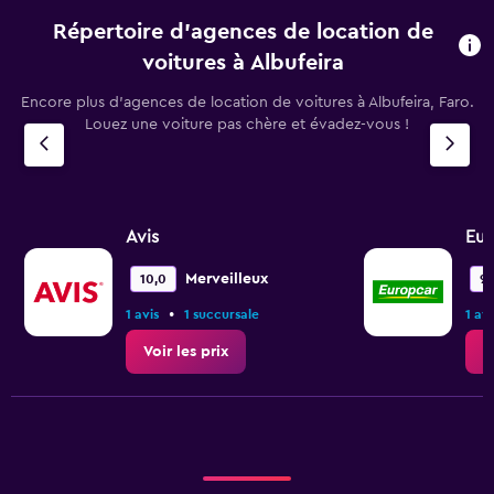
Répertoire d’agences de location de
voitures à Albufeira
Encore plus d’agences de location de voitures à Albufeira, Faro.
Louez une voiture pas chère et évadez-vous !
Avis
Eur
Merveilleux
10,0
9,
•
1 avis
1 succursale
1 avi
Voir les prix
V