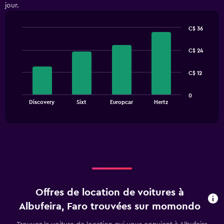
jour.
C$ 36
Bar
Chart
graphic.
chart
C$ 24
with
4
bars.
C$ 12
The
0
chart
End
Discovery
Sixt
Europcar
Hertz
of
has
interactive
1
chart
X
axis
displaying
categories.
Range:
4
categories.
Offres de location de voitures à
The
chart
Albufeira, Faro trouvées sur momondo
has
1