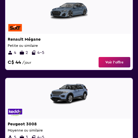
Renault Mégane
Petite ou similaire
4
2
4-5
C$ 44
Voir l’offre
/jour
Peugeot 3008
Moyenne ou similaire
5
3
4-5