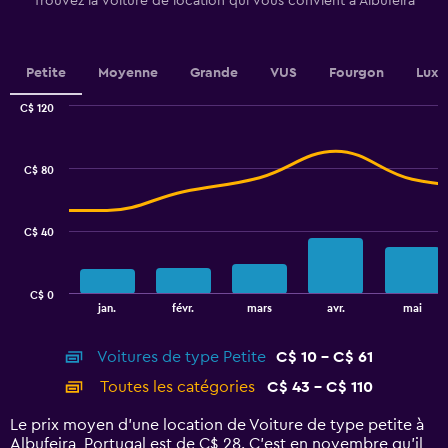
Trouvez la voiture de location qui vous convient à Albufeira
Y
axis
displaying
values.
Petite
Moyenne
Grande
VUS
Fourgon
Luxe
Range:
0
C$ 120
Combination
to
Chart
graphic.
chart
36.
with
C$ 80
2
data
series.
C$ 40
The
chart
has
C$ 0
1
End
jan.
févr.
mars
avr.
mai
of
X
interactive
axis
chart
Voitures de type Petite
C$ 10 - C$ 61
displaying
categories.
Toutes les catégories
C$ 43 - C$ 110
Range:
14
Le prix moyen d’une location de Voiture de type petite à
categories.
Albufeira, Portugal est de C$ 28. C’est en novembre qu'il