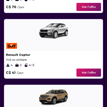
C$ 70
Voir l’offre
/jour
Renault Captur
VUS ou similaire
4
2
4-5
C$ 41
Voir l’offre
/jour