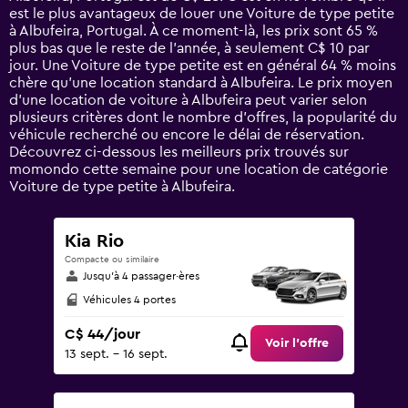
The
est le plus avantageux de louer une Voiture de type petite
chart
à Albufeira, Portugal. À ce moment-là, les prix sont 65 %
has
plus bas que le reste de l’année, à seulement C$ 10 par
1
jour. Une Voiture de type petite est en général 64 % moins
Y
chère qu'une location standard à Albufeira. Le prix moyen
axis
d’une location de voiture à Albufeira peut varier selon
displaying
plusieurs critères dont le nombre d’offres, la popularité du
values.
véhicule recherché ou encore le délai de réservation.
Range:
Découvrez ci-dessous les meilleurs prix trouvés sur
0
momondo cette semaine pour une location de catégorie
to
Voiture de type petite à Albufeira.
120.
Kia Rio
Compacte ou similaire
Jusqu’à 4 passager·ères
Véhicules 4 portes
C$ 44/jour
Voir l’offre
13 sept. - 16 sept.