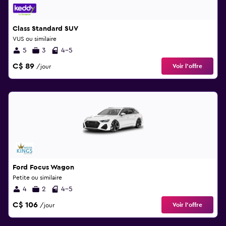
Class Standard SUV
VUS ou similaire
5
3
4-5
C$ 89
Voir l’offre
/jour
Ford Focus Wagon
Petite ou similaire
4
2
4-5
C$ 106
Voir l’offre
/jour