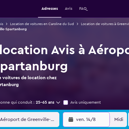
Adresses
Avis
FAQ
is
Location de voitures en Caroline du Sud
Location de voitures à Greenvi
ille-Spartanburg
location Avis à Aérop
Spartanburg
 voitures de location chez
artanburg
sonne qui conduit :
25-65 ans
Avis uniquement
ven. 14/8
Midi