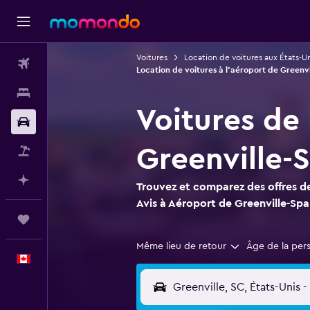
Voitures
Location de voitures aux États-Un
Vols
Location de voitures à l'aéroport de Greenv
Hébergements
Voitures de 
Voitures
Greenville-
Vol+Hôtel
Planifier avec l’IA
Trouvez et comparez des offres de
Avis à Aéroport de Greenville-Sp
Trips
Même lieu de retour
Âge de la per
Français