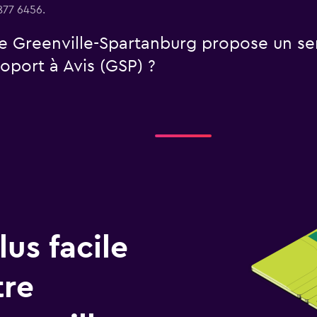
877 6456.
e Greenville-Spartanburg propose un se
roport à Avis (GSP) ?
us facile
tre