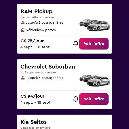
RAM Pickup
Camionnette ou similaire
Jusqu’à 5 passager·ères
Véhicules 4 portes
C$ 75/jour
Voir l’offre
4 sept. - 11 sept.
Chevrolet Suburban
VUS supérieur ou similaire
Jusqu’à 5 passager·ères
C$ 94/jour
Voir l’offre
4 sept. - 18 sept.
Kia Seltos
Compacte ou similaire