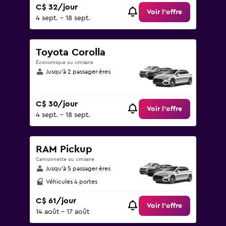
C$ 32/jour
Voir l’offre
4 sept. - 18 sept.
Toyota Corolla
Économique ou similaire
Jusqu’à 2 passager·ères
C$ 30/jour
Voir l’offre
4 sept. - 18 sept.
RAM Pickup
Camionnette ou similaire
Jusqu’à 5 passager·ères
Véhicules 4 portes
C$ 61/jour
Voir l’offre
14 août - 17 août