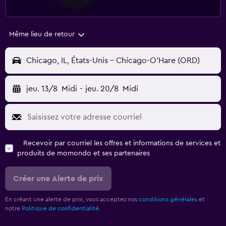
Même lieu de retour
Chicago, IL, États-Unis - Chicago-O'Hare (ORD)
jeu. 13/8
Midi
-
jeu. 20/8
Midi
Recevoir par courriel les offres et informations de services et
produits de momondo et ses partenaires
Créer une Alerte de prix
En créant une alerte de prix, vous acceptez nos
conditions générales
et
notre
Politique de confidentialité.