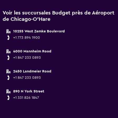
Voir les succursales Budget près de Aéroport
de Chicago-O'Hare
10255 West Zemke Boulevard
+1 773 894 1900
4000 Mannheim Road
+1 847 233 0893
2450 Landmeier Road
+1 847 233 0893
890 N York Street
+1 331 826 1847