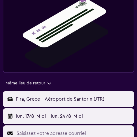
Même lieu de retour
Fira, Grèce - Aéroport de Santorin (JTR)
lun. 17/8
Midi
-
lun. 24/8
Midi