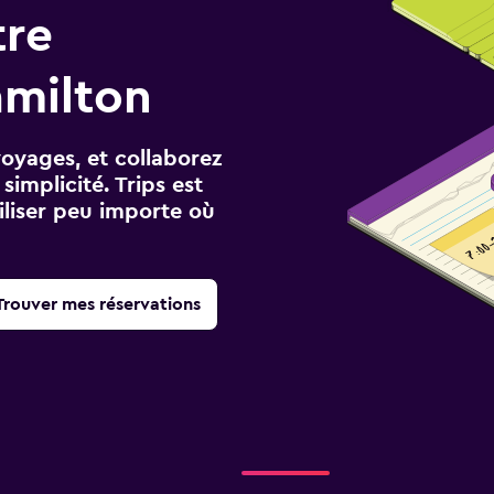
tre
amilton
voyages, et collaborez
implicité. Trips est
iliser peu importe où
Trouver mes réservations