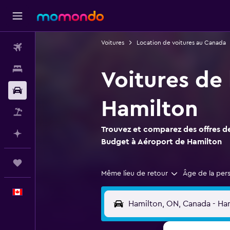
Voitures
Location de voitures au Canada
Vols
Hébergements
Voitures de
Voitures
Hamilton
Vol+Hôtel
Trouvez et comparez des offres de
Planifier avec l’IA
Budget à Aéroport de Hamilton
Trips
Même lieu de retour
Âge de la per
Français