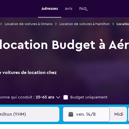
Adresses
Avis
FAQ
Location de voitures à Ontario
Location de voitures à Hamilton
Locatio
 location Budget à Aé
 voitures de location chez
sonne qui conduit :
25-65 ans
Budget uniquement
ven. 14/8
Midi