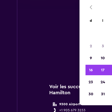
d
l
2
3
Vous 
9
10
de Bu
16
17
23
24
Voir les succursales Budge
Hamilton
30
31
9300 Airport Rd
+1 905 679 3233