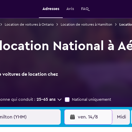
Adresses
Avis
FAQ
Location de voitures à Ontario
Location de voitures à Hamilton
Locatio
 location National à A
 voitures de location chez
sonne qui conduit :
25-65 ans
National uniquement
ven. 14/8
Midi