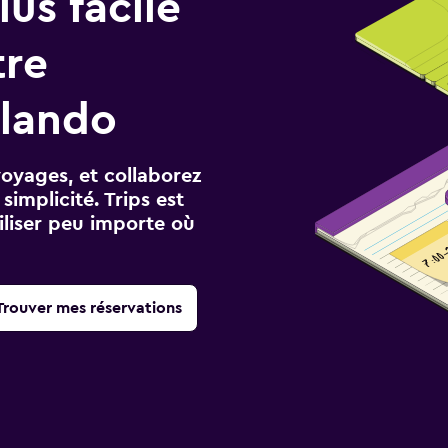
us facile
tre
rlando
voyages, et collaborez
implicité. Trips est
iliser peu importe où
Trouver mes réservations