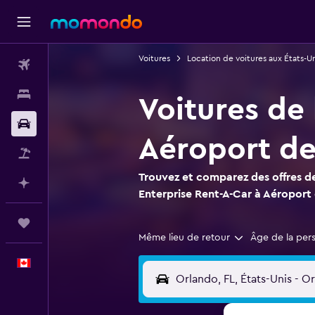
Voitures
Location de voitures aux États-Un
Vols
Hébergements
Voitures de 
Voitures
Aéroport de
Vol+Hôtel
Trouvez et comparez des offres de
Planifier avec l’IA
Enterprise Rent-A-Car à Aéroport 
Trips
Même lieu de retour
Âge de la per
Français