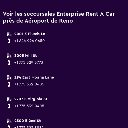
Voir les succursales Enterprise Rent-A-Car
près de Aéroport de Reno
2001 E Plumb Ln
+1 844 996 0650
3005 Mill St
+1 775 329 3773
294 East Moana Lane
+1 775 332 0405
2707 S Virginia St
+1 775 332 0405
2500 E 2nd St
+1 775 325 8882