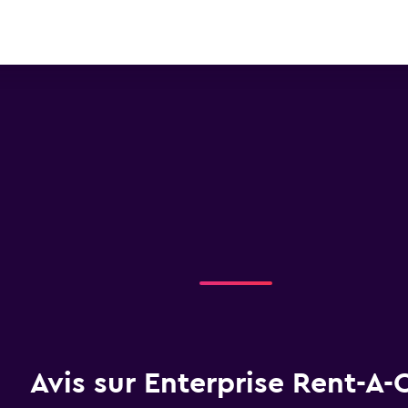
prise Rent-A-Car près de
rnational de Thunder Bay
Avis sur Enterprise Rent-A-