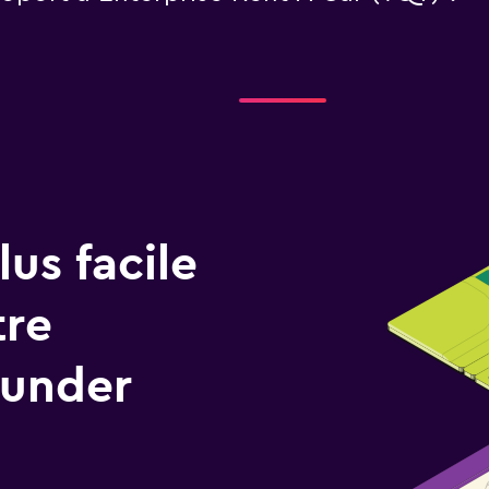
us facile
tre
hunder