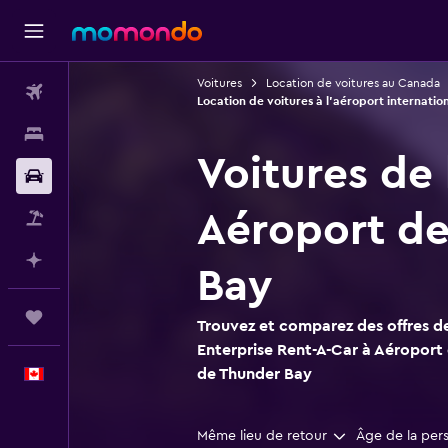
Voitures
Location de voitures au Canada
Vols
Location de voitures à l'aéroport internati
Hébergements
Voitures de 
Voitures
Aéroport de
Vol+Hôtel
Planifier avec l’IA
Bay
Trips
Trouvez et comparez des offres de
Enterprise Rent-A-Car à Aéroport 
de Thunder Bay
Français
Même lieu de retour
Âge de la per