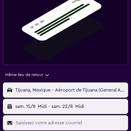
Même lieu de retour
Tijuana, Mexique - Aéroport de Tijuana (General Abelardo Rodriguez) (TIJ)
sam. 15/8
Midi
-
sam. 22/8
Midi