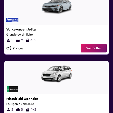
Volkswagen Jetta
Grande ou similaire
5
2
4-5
C$ 7
Voir l’offre
/jour
Mitsubishi Xpander
Fourgon ou similaire
5
5
4-5