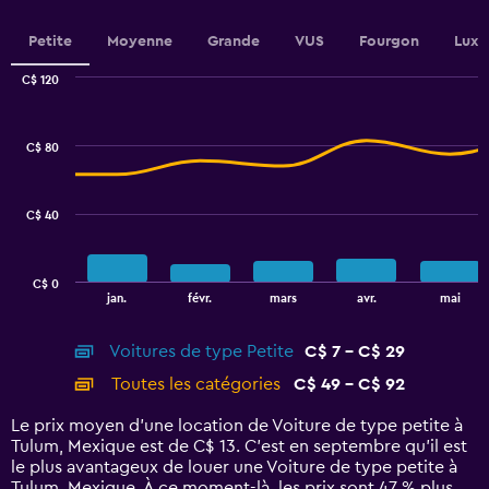
displaying
values.
Petite
Moyenne
Grande
VUS
Fourgon
Luxe
Range:
0
C$ 120
Combination
to
Chart
graphic.
chart
7.5.
with
C$ 80
2
data
series.
C$ 40
The
chart
has
C$ 0
1
End
jan.
févr.
mars
avr.
mai
of
X
interactive
axis
chart
Voitures de type Petite
C$ 7 - C$ 29
displaying
categories.
Toutes les catégories
C$ 49 - C$ 92
Range:
14
Le prix moyen d’une location de Voiture de type petite à
categories.
Tulum, Mexique est de C$ 13. C’est en septembre qu'il est
The
le plus avantageux de louer une Voiture de type petite à
chart
Tulum, Mexique. À ce moment-là, les prix sont 47 % plus