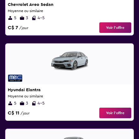
Chevrolet Aveo Sedan
Moyenne ou similaire
5
3
4-5
C$ 7
Voir l’offre
/jour
Hyundai Elantra
Moyenne ou similaire
5
3
4-5
C$ 11
Voir l’offre
/jour