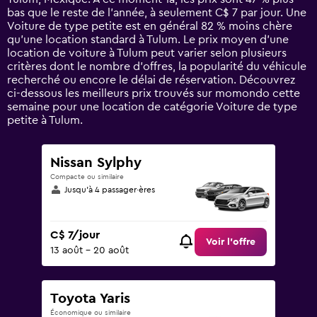
has
bas que le reste de l’année, à seulement C$ 7 par jour. Une
1
Voiture de type petite est en général 82 % moins chère
Y
qu'une location standard à Tulum. Le prix moyen d’une
axis
location de voiture à Tulum peut varier selon plusieurs
displaying
critères dont le nombre d’offres, la popularité du véhicule
values.
recherché ou encore le délai de réservation. Découvrez
Range:
ci-dessous les meilleurs prix trouvés sur momondo cette
0
semaine pour une location de catégorie Voiture de type
to
petite à Tulum.
120.
Nissan Sylphy
Compacte ou similaire
Jusqu’à 4 passager·ères
C$ 7/jour
Voir l’offre
13 août - 20 août
Toyota Yaris
Économique ou similaire