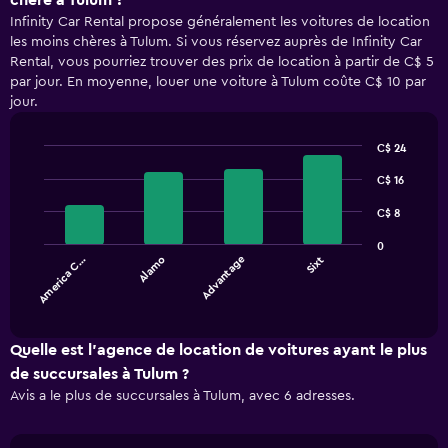
chère à Tulum ?
Infinity Car Rental propose généralement les voitures de location
les moins chères à Tulum. Si vous réservez auprès de Infinity Car
Rental, vous pourriez trouver des prix de location à partir de C$ 5
par jour. En moyenne, louer une voiture à Tulum coûte C$ 10 par
jour.
C$ 24
Bar
Chart
graphic.
C$ 16
chart
with
4
C$ 8
bars.
0
America C…
Alamo
Advantage
Sixt
The
chart
End
of
has
interactive
1
chart
X
Quelle est l’agence de location de voitures ayant le plus
axis
de succursales à Tulum ?
displaying
Avis a le plus de succursales à Tulum, avec 6 adresses.
categories.
Range:
4