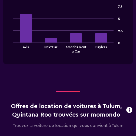
categories.
7.5
The
Bar
Chart
chart
graphic.
chart
5
has
with
1
4
2.5
bars.
Y
axis
The
displaying
0
Avis
NextCar
America Rent
Payless
chart
values.
End
a Car
of
has
Range:
interactive
1
0
chart
X
to
axis
24.
displaying
categories.
Range:
4
categories.
Offres de location de voitures à Tulum,
The
chart
Quintana Roo trouvées sur momondo
has
1
Trouvez la voiture de location qui vous convient à Tulum
Y
axis