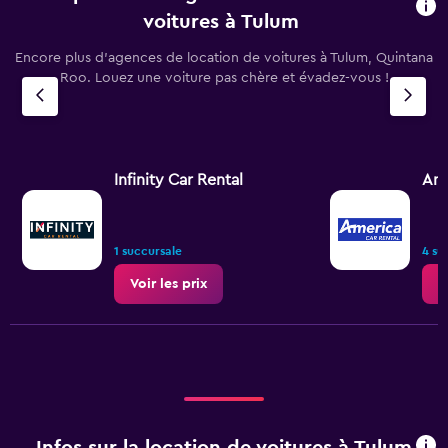
voitures à Tulum
Encore plus d’agences de location de voitures à Tulum, Quintana
Roo. Louez une voiture pas chère et évadez-vous !
Infinity Car Rental
Ame
1 succursale
4 su
Voir les prix
V
Infos sur la location de voitures à Tulum