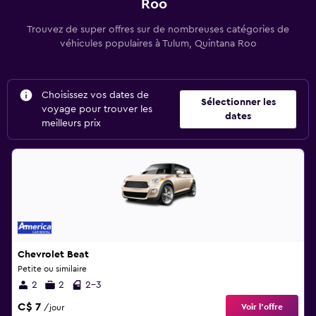
Roo
Trouvez de super offres sur de nombreuses catégories de
véhicules populaires à Tulum, Quintana Roo
Choisissez vos dates de
Sélectionner les
voyage pour trouver les
dates
meilleurs prix
Chevrolet Beat
Petite ou similaire
2
2
2-3
C$ 7
Voir l’offre
/jour