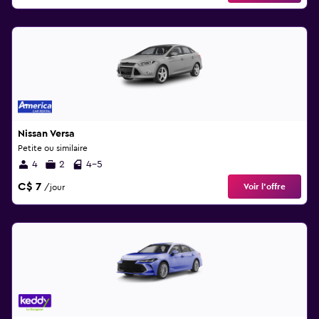
Nissan Versa
Petite ou similaire
4
2
4-5
C$ 7
Voir l’offre
/jour