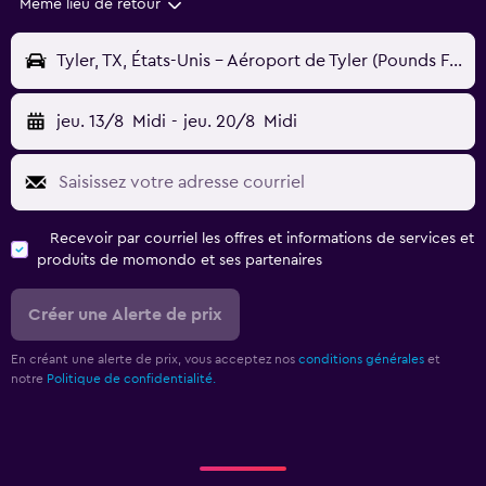
Même lieu de retour
Tyler, TX, États-Unis - Aéroport de Tyler (Pounds Field) (TYR)
jeu. 13/8
Midi
-
jeu. 20/8
Midi
Recevoir par courriel les offres et informations de services et
produits de momondo et ses partenaires
Créer une Alerte de prix
En créant une alerte de prix, vous acceptez nos
conditions générales
et
notre
Politique de confidentialité.