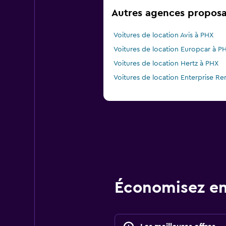
Autres agences proposan
Voitures de location Avis à PHX
Voitures de location Europcar à P
Voitures de location Hertz à PHX
Voitures de location Enterprise Re
Économisez en