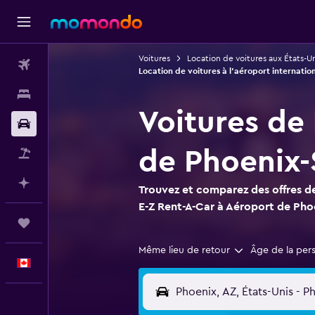
Voitures
Location de voitures aux États-Un
Vols
Location de voitures à l'aéroport internati
Hébergements
Voitures de
Voitures
de Phoenix-
Vol+Hôtel
Planifier avec l’IA
Trouvez et comparez des offres de
E-Z Rent-A-Car à Aéroport de Pho
Trips
Même lieu de retour
Âge de la per
Français