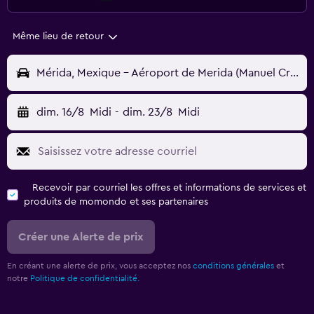
Même lieu de retour
Mérida, Mexique - Aéroport de Merida (Manuel Crecencio Rejon) (MID)
dim. 16/8
Midi
-
dim. 23/8
Midi
Recevoir par courriel les offres et informations de services et
produits de momondo et ses partenaires
Créer une Alerte de prix
En créant une alerte de prix, vous acceptez nos
conditions générales
et
notre
Politique de confidentialité.