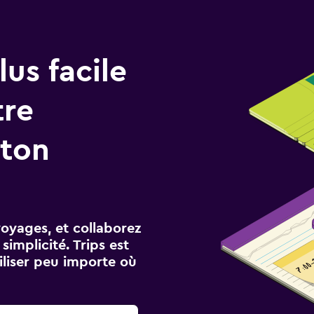
us facile
tre
aton
voyages, et collaborez
implicité. Trips est
iliser peu importe où