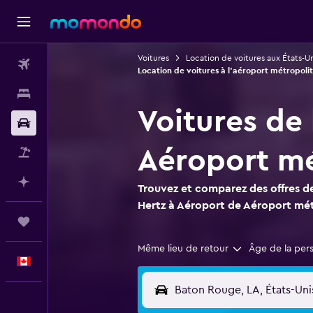
Voitures
Location de voitures aux États-Un
Vols
Location de voitures à l'aéroport métropol
Hébergements
Voitures de
Voitures
Aéroport mé
Vol+Hôtel
Planifier avec l’IA
Trouvez et comparez des offres de
Hertz à Aéroport de Aéroport mé
Trips
Même lieu de retour
Âge de la per
Français