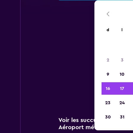
d
l
Aé
2
3
9
10
Vous 
de 
16
17
R
23
24
30
31
Voir les succursales Hertz
Aéroport métropolitain d