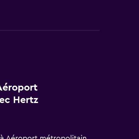
Aéroport
ec Hertz
z à Aéroport métropolitain