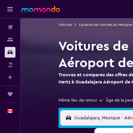
Voitures
Location de voitures au Mexique
Vols
Hébergements
Voitures de 
Voitures
Aéroport de
Vol+Hôtel
Trouvez et comparez des offres de
Planifier avec l’IA
Hertz à Guadalajara Aéroport de M
Trips
Même lieu de retour
Âge de la per
Français