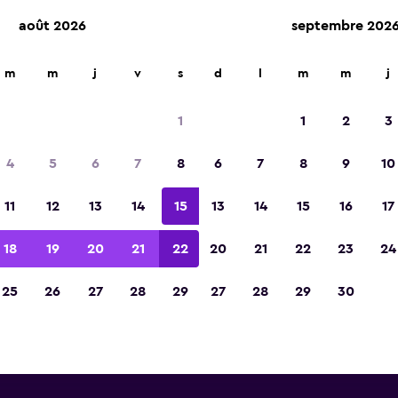
août 2026
septembre 202
m
m
j
v
s
d
l
m
m
j
Voitures de location Hertz pr
1
1
2
3
dalajara Aéroport de Miguel H
4
5
6
7
8
6
7
8
9
10
Costilla
11
12
13
14
15
13
14
15
16
17
trouvez ci-dessous des informations sur toutes l
tz près de Guadalajara Aéroport de Miguel Hidal
18
19
20
21
22
20
21
22
23
24
y compris leurs adresses et numéros de télép
25
26
27
28
29
27
28
29
30
 près de Guadalajara
 y Costilla