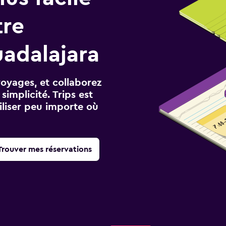
tre
adalajara
voyages, et collaborez
implicité. Trips est
iliser peu importe où
Trouver mes réservations