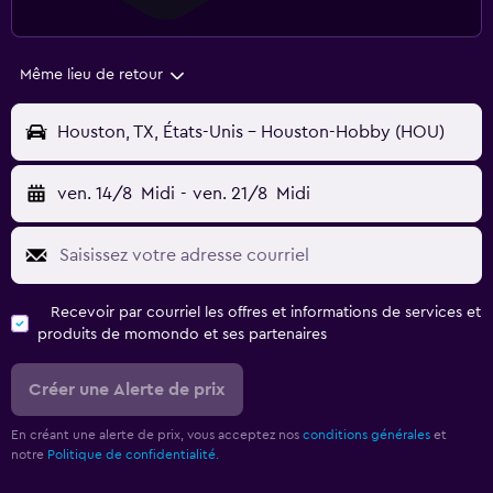
Même lieu de retour
Houston, TX, États-Unis - Houston-Hobby (HOU)
ven. 14/8
Midi
-
ven. 21/8
Midi
Recevoir par courriel les offres et informations de services et
produits de momondo et ses partenaires
Créer une Alerte de prix
En créant une alerte de prix, vous acceptez nos
conditions générales
et
notre
Politique de confidentialité.