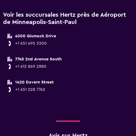
Voir les succursales Hertz près de Aéroport
de Minneapolis-Saint-Paul
4300 Glumack Drive
+1 651 695 3300
7745 2nd Avenue South
+1 612 869 2880
1420 Davern Street
+1 651 228 7762
Avis sur Hertz