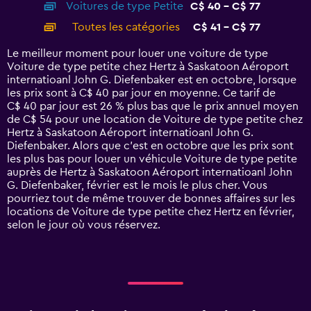
Voitures de type Petite
C$ 40 - C$ 77
displaying
categories.
Toutes les catégories
C$ 41 - C$ 77
Range:
14
Le meilleur moment pour louer une voiture de type
categories.
Voiture de type petite chez Hertz à Saskatoon Aéroport
The
internatioanl John G. Diefenbaker est en octobre, lorsque
chart
les prix sont à C$ 40 par jour en moyenne. Ce tarif de
has
C$ 40 par jour est 26 % plus bas que le prix annuel moyen
1
de C$ 54 pour une location de Voiture de type petite chez
Y
Hertz à Saskatoon Aéroport internatioanl John G.
axis
Diefenbaker. Alors que c’est en octobre que les prix sont
displaying
les plus bas pour louer un véhicule Voiture de type petite
values.
auprès de Hertz à Saskatoon Aéroport internatioanl John
Range:
G. Diefenbaker, février est le mois le plus cher. Vous
0
pourriez tout de même trouver de bonnes affaires sur les
to
locations de Voiture de type petite chez Hertz en février,
90.
selon le jour où vous réservez.