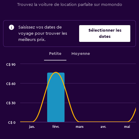
Trouvez la voiture de location parfaite sur momondo
Saisissez vos dates de
Sélectionner les
voyage pour trouver les
dates
meilleurs prix.
Petite
Moyenne
C$ 90
Combination
Chart
graphic.
chart
with
C$ 60
2
data
series.
C$ 30
The
chart
has
C$ 0
1
End
jan.
févr.
mars
avr.
mai
of
X
interactive
axis
chart