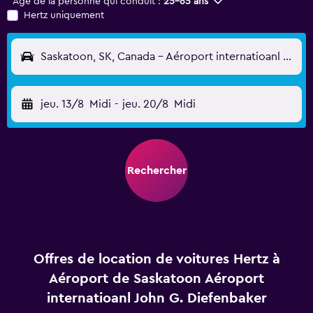
Âge de la personne qui conduit :
25-65 ans
Hertz uniquement
Saskatoon, SK, Canada - Aéroport internatioanl John G. Diefenbaker (YXE)
jeu. 13/8
Midi
-
jeu. 20/8
Midi
Rechercher
Offres de location de voitures Hertz à
Aéroport de Saskatoon Aéroport
internatioanl John G. Diefenbaker