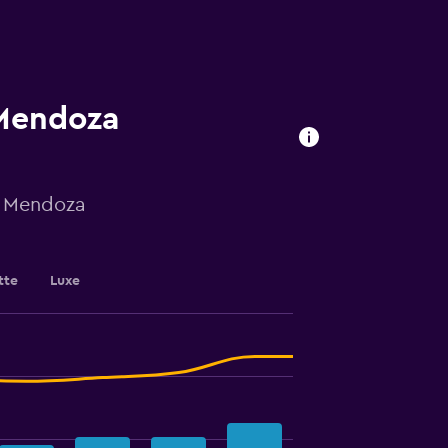
 Mendoza
 à Mendoza
tte
Luxe