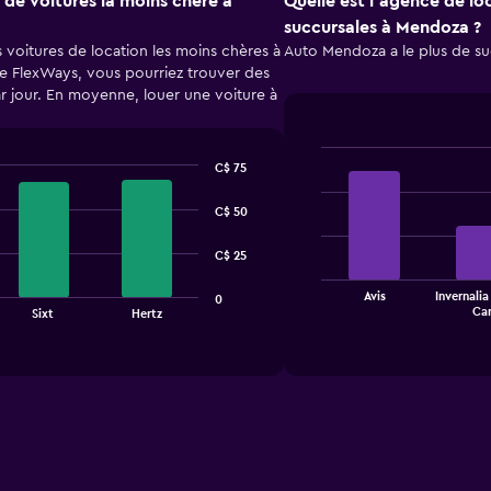
 de voitures la moins chère à
Quelle est l’agence de lo
succursales à Mendoza ?
voitures de location les moins chères à
Auto Mendoza a le plus de su
e FlexWays, vous pourriez trouver des
ar jour. En moyenne, louer une voiture à
C$ 75
Bar
Chart
graphic.
chart
with
C$ 50
4
bars.
C$ 25
The
Avis
Invernalia
0
chart
End
Ca
Sixt
Hertz
of
has
interactive
1
chart
X
axis
displaying
categories.
Range:
4