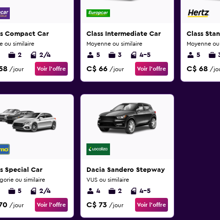
ss Compact Car
Class Intermediate Car
Class Sta
e ou similaire
Moyenne ou similaire
Moyenne ou s
2
2/4
5
3
4-5
5
58
C$ 66
C$ 68
Voir l’offre
Voir l’offre
/jour
/jour
/jo
s Special Car
Dacia Sandero Stepway
orie ou similaire
VUS ou similaire
5
2/4
4
2
4-5
70
C$ 73
Voir l’offre
Voir l’offre
/jour
/jour