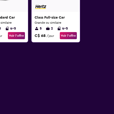
ndard Car
Class Full-size Car
imilaire
Grande ou similaire
3
4-5
5
2
4-5
C$ 68
Voir l’offre
Voir l’offre
ur
/jour