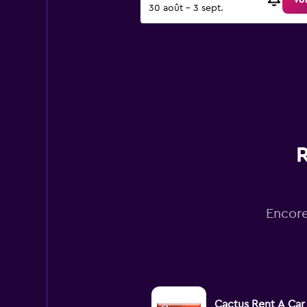
Voi
30 août - 3 sept.
R
Encore
Cactus Rent A Car