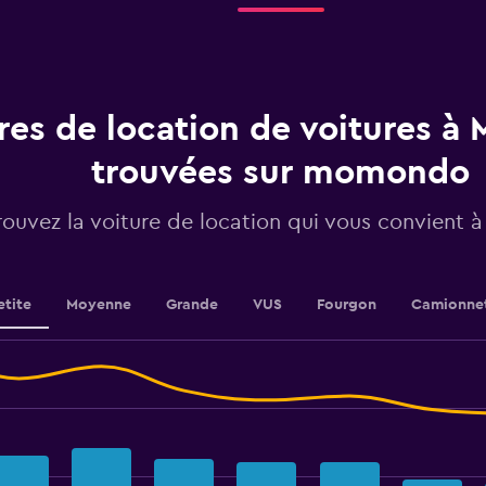
categories.
The
chart
has
1
Y
res de location de voitures à
axis
displaying
trouvées sur momondo
values.
Range:
0
rouvez la voiture de location qui vous convient
to
2.4.
etite
Moyenne
Grande
VUS
Fourgon
Camionne