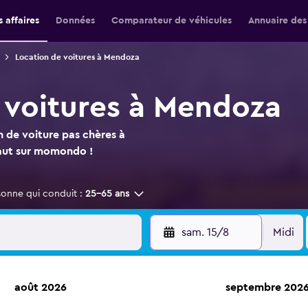
 affaires
Données
Comparateur de véhicules
Annuaire des
Location de voitures à Mendoza
 voitures à Mendoza
n de voiture pas chères à
faut sur momondo !
sonne qui conduit :
25-65 ans
sam. 15/8
Midi
août 2026
septembre 202