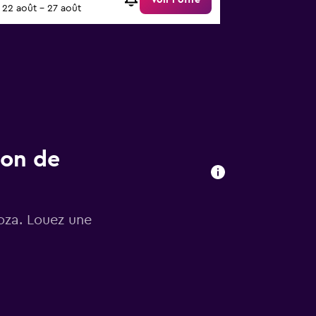
Voir l’offre
22 août - 27 août
ion de
oza. Louez une