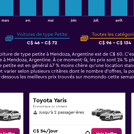
août
mars
avr.
mai
juin
juil.
Voitures de type Petite
Toutes les catégori
C$ 46 - C$ 72
C$ 96 - C$ 134
iture de type petite à Mendoza, Argentine est de C$ 60. C’es
e à Mendoza, Argentine. À ce moment-là, les prix sont 24 % pl
pe petite est en général 47 % moins chère qu'une location st
 varier selon plusieurs critères dont le nombre d’offres, la p
i-dessous les meilleurs prix trouvés sur momondo cette semai
Toyota Yaris
Économique ou similaire
Jusqu’à 2 passager·ères
C$ 54/jour