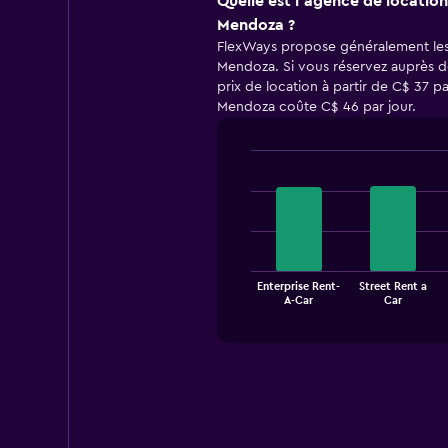
Quelle est l’agence de location
Mendoza ?
FlexWays propose généralement les 
Mendoza. Si vous réservez auprès d
prix de location à partir de C$ 37 p
Mendoza coûte C$ 46 par jour.
Bar
Chart
graphic.
chart
with
4
bars.
The
Enterprise Rent-
Street Rent a
chart
End
A-Car
Car
of
has
interactive
1
chart
X
axis
displaying
categories.
Range:
4