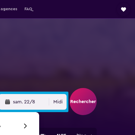
 agences
FAQ
Rechercher
sam. 22/8
Midi
6