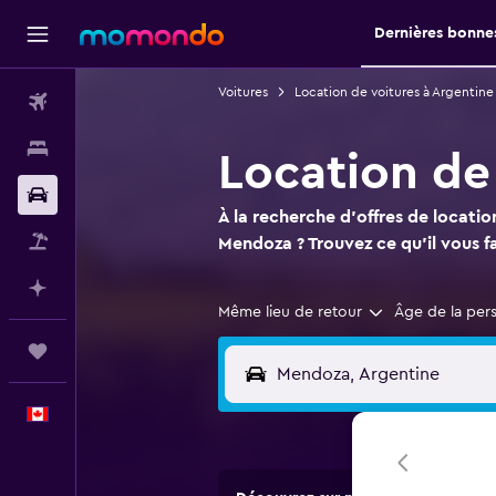
Dernières bonnes
Voitures
Location de voitures à Argentine
Vols
Hébergements
Location de
Voitures
À la recherche d'offres de locatio
Vol+Hôtel
Mendoza ? Trouvez ce qu'il vous 
Planifier avec l’IA
Même lieu de retour
Âge de la per
Trips
Français