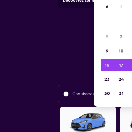
Découvrez sur momondo des offres 
d
l
2
3
9
10
Trouv
16
17
23
24
30
31
Choisissez vos dates de voyage 