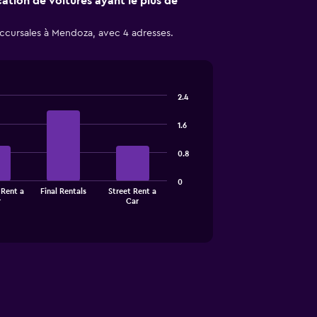
cation de voitures ayant le plus de
ccursales à Mendoza, avec 4 adresses.
2.4
1.6
0.8
0
 Rent a
Final Rentals
Street Rent a
r
Car