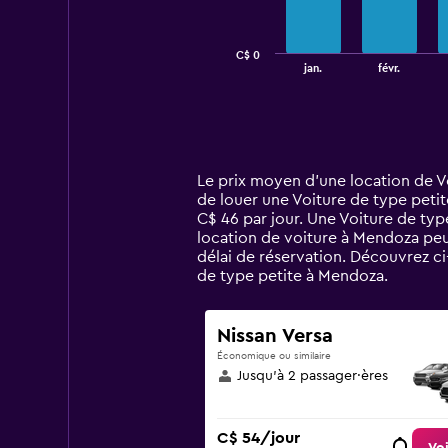
The
chart
has
C$ 0
1
End
jan.
févr.
of
X
interactive
axis
chart
displaying
categories.
Range:
14
Le prix moyen d’une location de Vo
categories.
de louer une Voiture de type petit
The
C$ 46 par jour. Une Voiture de ty
chart
location de voiture à Mendoza peut
has
délai de réservation. Découvrez c
1
de type petite à Mendoza.
Y
axis
displaying
Nissan Versa
values.
Économique ou similaire
Range:
Jusqu’à 2 passager·ères
0
to
150.
C$ 54/jour