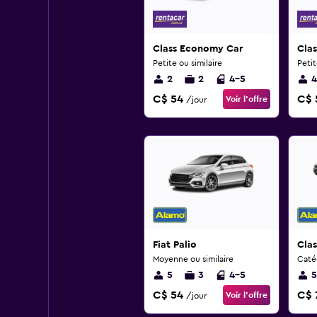
Class Economy Car
Cla
Petite ou similaire
Petit
2
2
4-5
4
C$ 54
C$ 
Voir l’offre
/jour
Fiat Palio
Clas
Moyenne ou similaire
Catég
5
3
4-5
5
C$ 54
C$ 
Voir l’offre
/jour