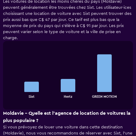
Les voitures de location les moins chères du pays (Moldavie)
peuvent généralement être trouvées chez Sixt. Les utilisateur·ices
choisissant une location de voiture avec Sixt peuvent trouver des
prix aussi bas que C$ 47 par jour. Ce tarif est plus bas que la
moyenne de prix du pays qui s’élève à C$ 91 par jour. Les prix
peuvent varier selon le type de voiture et la ville de prise en
charge.
Bar
Chart
graphic.
chart
with
3
bars.
The
chart
End
Sixt
Hertz
GREEN MOTION
of
has
interactive
1
chart
X
Moldavie - Quelle est l’agence de location de voitures la
axis
plus populaire ?
displaying
Si vous prévoyez de louer une voiture dans cette destination
categories.
(Moldavie), nous vous recommandons de réserver avec Sixt, l’une
Range: