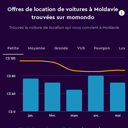
categories.
Offres de location de voitures à Moldavie
The
chart
trouvées sur momondo
has
1
Trouvez la voiture de location qui vous convient à Moldavie
Y
axis
displaying
values.
Petite
Moyenne
Grande
VUS
Fourgon
Luxe
Range:
0
C$ 120
Combination
to
Chart
graphic.
chart
6.
with
C$ 80
2
data
series.
C$ 40
The
chart
has
C$ 0
1
End
jan.
févr.
mars
avr.
mai
of
X
interactive
axis
chart