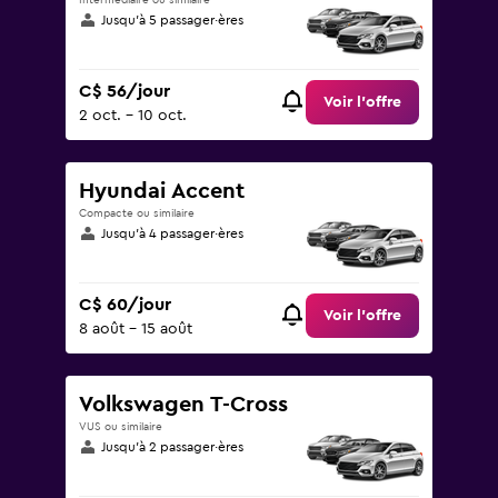
Intermédiaire ou similaire
Jusqu’à 5 passager·ères
C$ 56/jour
Voir l’offre
2 oct. - 10 oct.
Hyundai Accent
Compacte ou similaire
Jusqu’à 4 passager·ères
C$ 60/jour
Voir l’offre
8 août - 15 août
Volkswagen T-Cross
VUS ou similaire
Jusqu’à 2 passager·ères