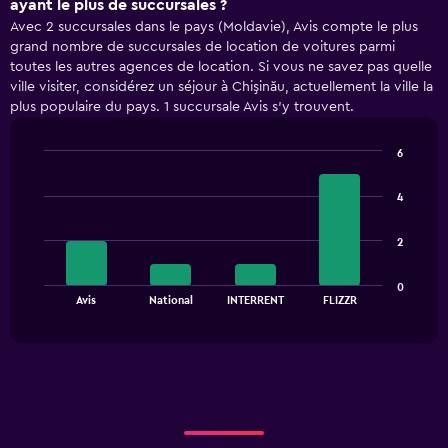
ayant le plus de succursales ?
Avec 2 succursales dans le pays (Moldavie), Avis compte le plus
grand nombre de succursales de location de voitures parmi
toutes les autres agences de location. Si vous ne savez pas quelle
ville visiter, considérez un séjour à Chişinău, actuellement la ville la
plus populaire du pays. 1 succursale Avis s’y trouvent.
6
Bar
Chart
graphic.
chart
4
with
4
bars.
2
The
0
chart
End
Avis
National
INTERRENT
FLIZZR
of
has
interactive
1
chart
X
axis
displaying
categories.
Range:
4