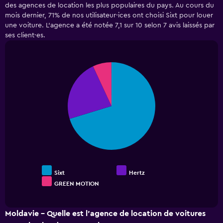
des agences de location les plus populaires du pays. Au cours du
3
mois dernier, 71% de nos utilisateur·ices ont choisi Sixt pour louer
categories.
une voiture. L’agence a été notée 7,1 sur 10 selon 7 avis laissés par
The
ses client·es.
chart
has
1
Y
Pie
Chart
axis
graphic.
chart
displaying
with
3
values.
slices.
Range:
0
to
180.
Sixt
Hertz
GREEN MOTION
End
of
interactive
chart
Moldavie - Quelle est l’agence de location de voitures