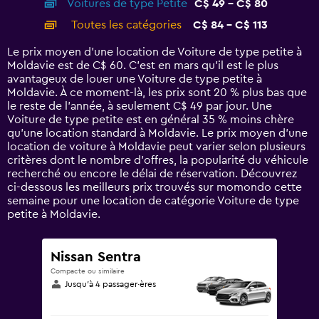
Voitures de type Petite
C$ 49 - C$ 80
displaying
categories.
Toutes les catégories
C$ 84 - C$ 113
Range:
14
Le prix moyen d’une location de Voiture de type petite à
categories.
Moldavie est de C$ 60. C’est en mars qu'il est le plus
The
avantageux de louer une Voiture de type petite à
chart
Moldavie. À ce moment-là, les prix sont 20 % plus bas que
has
le reste de l’année, à seulement C$ 49 par jour. Une
1
Voiture de type petite est en général 35 % moins chère
Y
qu'une location standard à Moldavie. Le prix moyen d’une
axis
location de voiture à Moldavie peut varier selon plusieurs
displaying
critères dont le nombre d’offres, la popularité du véhicule
values.
recherché ou encore le délai de réservation. Découvrez
Range:
ci-dessous les meilleurs prix trouvés sur momondo cette
0
semaine pour une location de catégorie Voiture de type
to
petite à Moldavie.
120.
Nissan Sentra
Compacte ou similaire
Jusqu’à 4 passager·ères