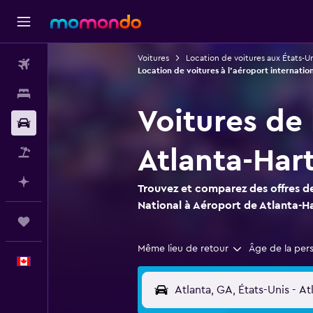
Voitures
Location de voitures aux États-Un
Vols
Location de voitures à l'aéroport internatio
Hébergements
Voitures de
Voitures
Atlanta-Har
Vol+Hôtel
Planifier avec l’IA
Trouvez et comparez des offres de
National à Aéroport de Atlanta-Ha
Trips
Même lieu de retour
Âge de la per
Français