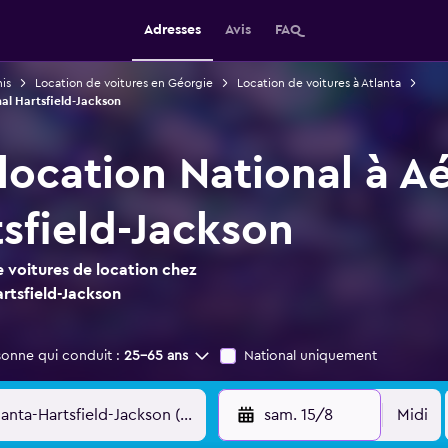
Adresses
Avis
FAQ
is
Location de voitures en Géorgie
Location de voitures à Atlanta
nal Hartsfield-Jackson
 location National à A
tsfield-Jackson
 voitures de location chez
rtsfield-Jackson
sonne qui conduit :
25-65 ans
National uniquement
sam. 15/8
Midi