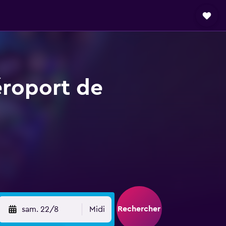
éroport de
Rechercher
sam. 22/8
Midi