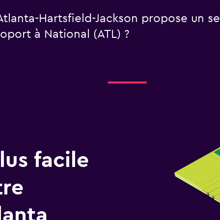
Atlanta-Hartsfield-Jackson propose un s
roport à National (ATL) ?
us facile
tre
lanta