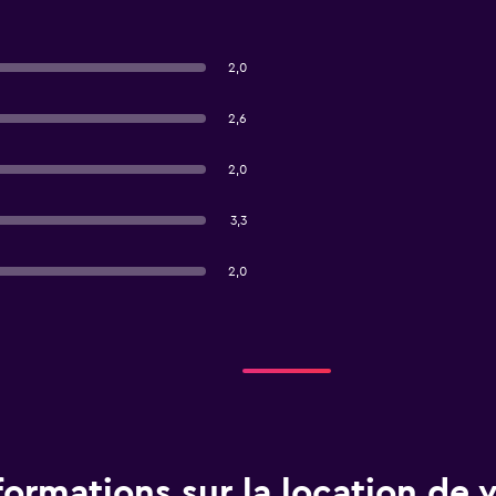
2,0
2,6
2,0
3,3
2,0
formations sur la location de 