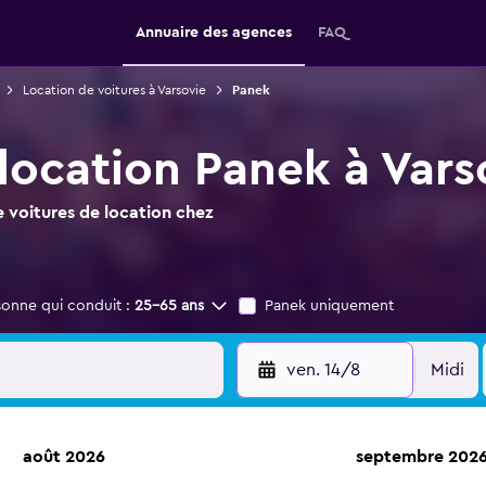
Annuaire des agences
FAQ
Location de voitures à Varsovie
Panek
 location Panek à Vars
 voitures de location chez
sonne qui conduit :
25-65 ans
Panek uniquement
ven. 14/8
Midi
août 2026
septembre 202