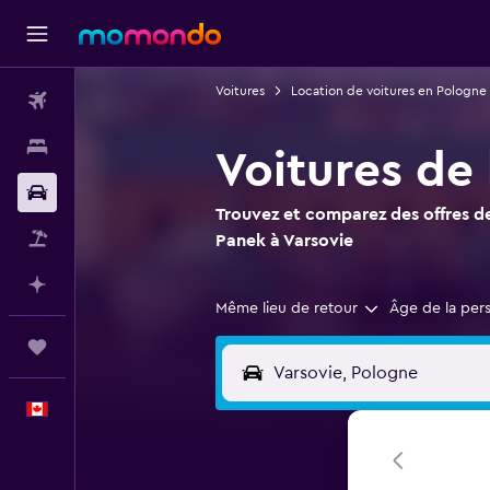
Voitures
Location de voitures en Pologne
Vols
Hébergements
Voitures de
Voitures
Trouvez et comparez des offres de
Vol+Hôtel
Panek à Varsovie
Planifier avec l’IA
Même lieu de retour
Âge de la per
Trips
Français