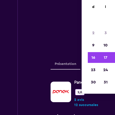
d
l
Vous 
2
3
de Pan
9
10
16
17
Présentation
Avis
Succursa
23
24
30
31
Panek
Mauvais
2,0
2 avis
12 succursales