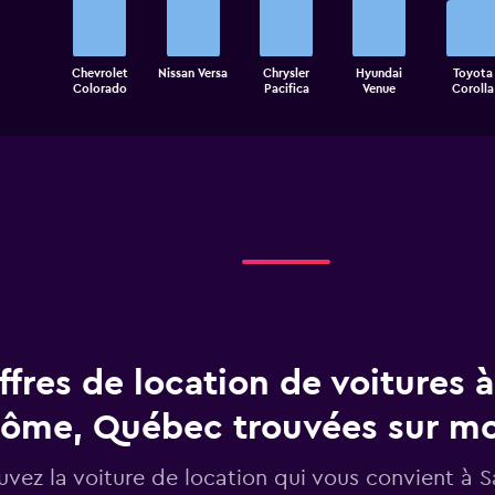
bars.
The
Chevrolet
Nissan Versa
Chrysler
Hyundai
Toyota
chart
End
Colorado
Pacifica
Venue
Corolla
of
has
interactive
1
chart
X
axis
displaying
categories.
Range:
5
categories.
The
chart
has
1
ffres de location de voitures à
Y
axis
displaying
rôme, Québec trouvées sur 
values.
Range:
uvez la voiture de location qui vous convient à 
0