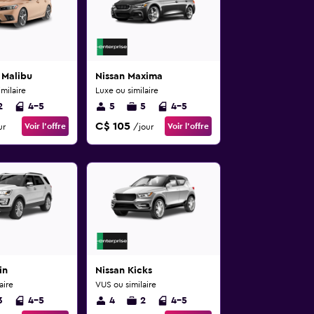
 Malibu
Nissan Maxima
milaire
Luxe ou similaire
2
4-5
5
5
4-5
C$ 105
Voir l’offre
Voir l’offre
ur
/jour
in
Nissan Kicks
aire
VUS ou similaire
3
4-5
4
2
4-5