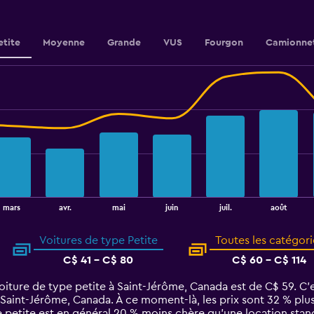
to
30.
etite
Moyenne
Grande
VUS
Fourgon
Camionne
août
mars
avr.
mai
juin
juil.
Voitures de type Petite
Toutes les catégori
C$ 41 - C$ 80
C$ 60 - C$ 114
iture de type petite à Saint-Jérôme, Canada est de C$ 59. C’es
 Saint-Jérôme, Canada. À ce moment-là, les prix sont 32 % plus
e petite est en général 20 % moins chère qu'une location sta