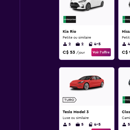
Kia Rio
Niss
Petite ou similaire
Petit
2
2
4-5
4
C$ 53
C$ 
Voir l’offre
/jour
Tesla Model 3
Clas
Luxe ou similaire
Cami
5
5
4-5
5