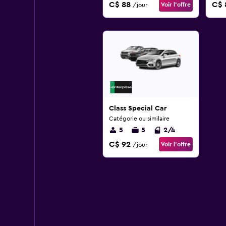
C$ 88
C$ 
Voir l’offre
/jour
Class Special Car
Catégorie ou similaire
5
5
2/4
C$ 92
Voir l’offre
/jour