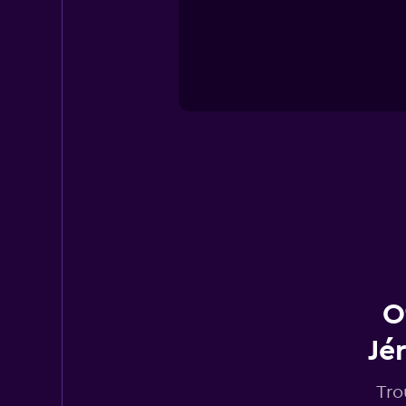
O
Jé
Tro