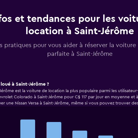
fos et tendances pour les voit
location à Saint-Jérôme
os pratiques pour vous aider à réserver la voiture
parfaite à Saint-Jérôme
s loué à Saint-Jérôme ?
rôme est la voiture de location la plus populaire parmi les utilisateu
hevrolet Colorado à Saint-Jérôme pour C$ 117 par jour en moyenne et à 
uer une Nissan Versa à Saint-Jérôme, même si vous pouvez trouver des p
Bar
Chart
graphic.
chart
with
5