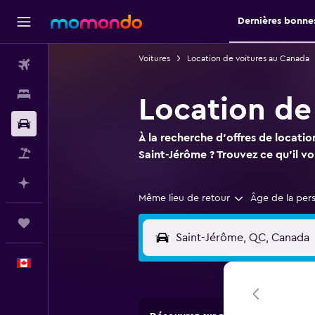
Dernières bonnes
Voitures
Location de voitures au Canada
Vols
Hébergements
Location de
Voitures
À la recherche d'offres de locatio
Vol+Hôtel
Saint-Jérôme ? Trouvez ce qu'il v
Planifier avec l’IA
Même lieu de retour
Âge de la per
Trips
Français