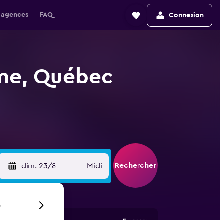
 agences
FAQ
Connexion
ôme, Québec
Rechercher
dim. 23/8
Midi
6