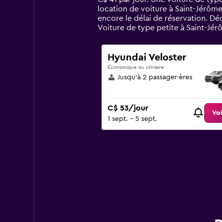
chart
location de voiture à Saint-Jérôme
has
encore le délai de réservation. D
1
Voiture de type petite à Saint-Jér
Y
axis
displaying
Hyundai Veloster
values.
Économique ou similaire
Range:
Jusqu’à 2 passager·ères
0
to
120.
C$ 53/jour
Voi
1 sept. - 5 sept.