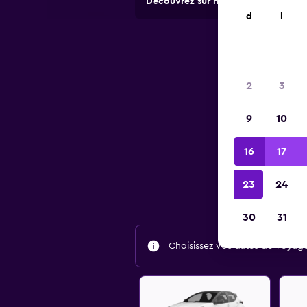
Découvrez sur momondo des offres 
d
l
2
3
9
10
16
17
Trouv
23
24
30
31
Choisissez vos dates de voyage 