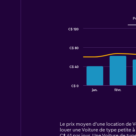
P
C$ 120
Combination
Chart
graphic.
chart
with
C$ 80
2
data
series.
C$ 40
The
chart
has
C$ 0
1
End
jan.
févr.
of
X
interactive
axis
chart
displaying
categories.
Range:
14
Le prix moyen d’une location de Vo
categories.
louer une Voiture de type petite à
The
C$ 41 par jour. Une Voiture de typ