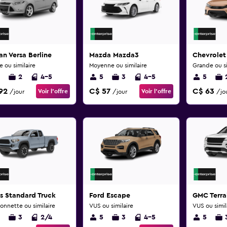
an Versa Berline
Mazda Mazda3
Chevrolet
e ou similaire
Moyenne ou similaire
Grande ou si
2
4-5
5
3
4-5
5
92
C$ 57
C$ 63
Voir l’offre
Voir l’offre
/jour
/jour
/jo
s Standard Truck
Ford Escape
GMC Terra
onnette ou similaire
VUS ou similaire
VUS ou simil
3
2/4
5
3
4-5
5