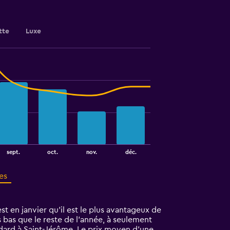
tte
Luxe
sept.
oct.
nov.
déc.
es
t en janvier qu'il est le plus avantageux de
 bas que le reste de l’année, à seulement
ndard à Saint-Jérôme. Le prix moyen d’une