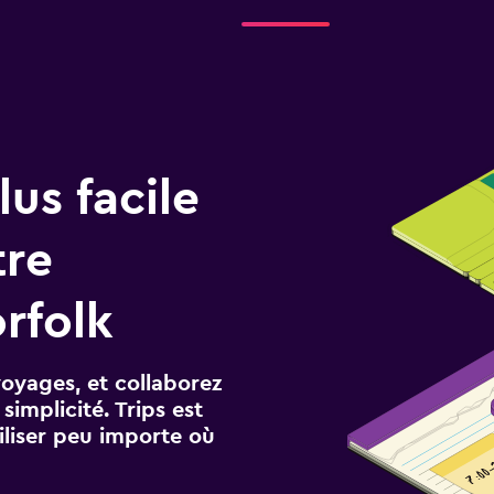
us facile
tre
rfolk
voyages, et collaborez
implicité. Trips est
iliser peu importe où