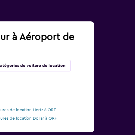
our à Aéroport de
atégories de voiture de location
tures de location Hertz à ORF
tures de location Dollar à ORF