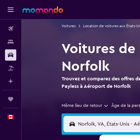
Voitures
Location de voitures aux États-Un
Vols
Hébergements
Voitures de
Voitures
Norfolk
Vol+Hôtel
Trouvez et comparez des offres de
Planifier avec l’IA
Payless à Aéroport de Norfolk
Trips
Même lieu de retour
Âge de la per
Français