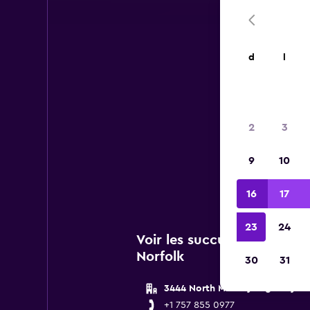
d
l
2
3
Vous 
9
10
de Pa
16
17
23
24
Voir les succursales Payle
Norfolk
30
31
3444 North Military Highway
+1 757 855 0977