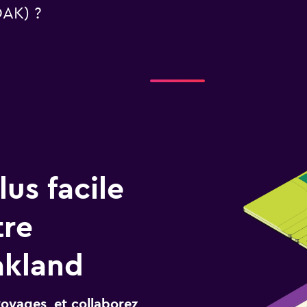
OAK) ?
us facile
tre
akland
voyages, et collaborez