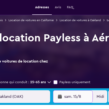
Adresses
Avis
FAQ
is
Location de voitures en Californie
Location de voitures à Oakland
L
 location Payless à Aé
 voitures de location chez
sonne qui conduit :
25-65 ans
Payless uniquement
sam. 15/8
Midi