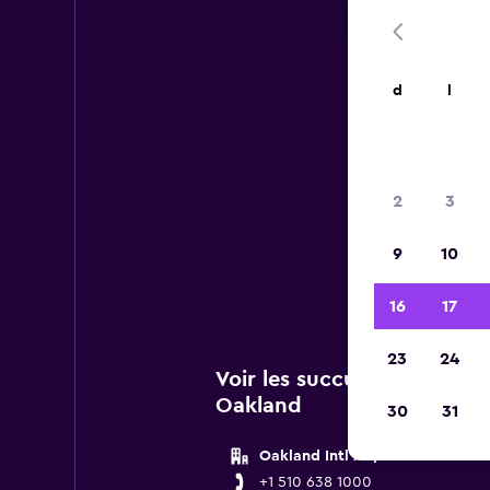
d
l
2
3
Vous 
9
10
de Pay
16
17
23
24
Voir les succursales Payle
Oakland
30
31
Oakland Intl Airport - 7600 Ear
+1 510 638 1000