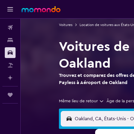
Voitures
Location de voitures aux États-Un
Vols
Hébergements
Voitures de
Voitures
Oakland
Vol+Hôtel
Trouvez et comparez des offres de
Planifier avec l’IA
Payless à Aéroport de Oakland
Trips
Même lieu de retour
Âge de la per