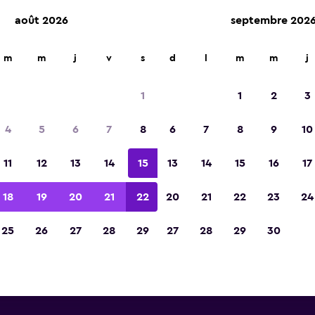
août 2026
septembre 202
m
m
j
v
s
d
l
m
m
j
Voitures de location Payless p
1
1
2
3
Aéroport de Oakland
4
5
6
7
8
6
7
8
9
10
trouvez ci-dessous des informations sur toutes l
11
12
13
14
15
13
14
15
16
17
less près de Aéroport de Oakland, y compris leu
numéros de téléphone.
18
19
20
21
22
20
21
22
23
24
25
26
27
28
29
27
28
29
30
ss près de Aéroport de
hart Rd