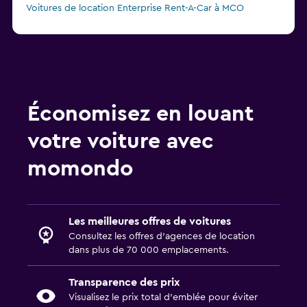
Voitures de location Enterprise Rent-A-Car à MCO
Voitures de location GREEN MOTION à MCO
Voitures de location Fox à MCO
Voitures de location Thrifty à MCO
Voitures de location Easirent à MCO
Voitures de location Advantage à MCO
Économisez en louant
Voitures de location Economy Rent a Car à MCO
votre voiture avec
Voitures de location NU Car à MCO
momondo
Les meilleures offres de voitures
Consultez les offres d’agences de location
dans plus de 70 000 emplacements.
Transparence des prix
Visualisez le prix total d’emblée pour éviter