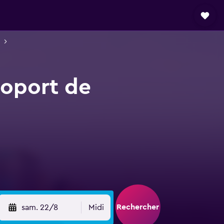
roport de
Rechercher
sam. 22/8
Midi