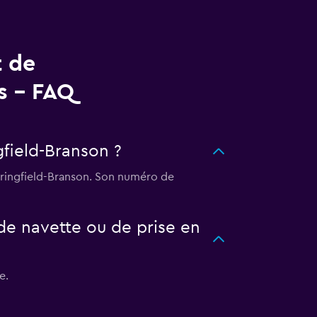
t de
s - FAQ
gfield-Branson ?
Springfield-Branson. Son numéro de
de navette ou de prise en
e.