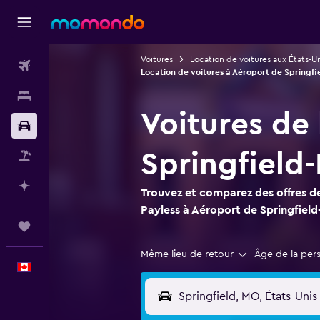
Voitures
Location de voitures aux États-Un
Vols
Location de voitures à Aéroport de Springfi
Hébergements
Voitures de
Voitures
Springfield
Vol+Hôtel
Planifier avec l’IA
Trouvez et comparez des offres de
Payless à Aéroport de Springfiel
Trips
Même lieu de retour
Âge de la per
Français