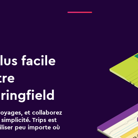
us facile
tre
ringfield
voyages, et collaborez
implicité. Trips est
iliser peu importe où