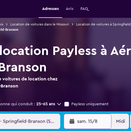
Adresses
Avis
FAQ
is
Location de voitures dans le Missouri
Location de voitures à Springfield
eld-Branson
 location Payless à Aé
-Branson
 voitures de location chez
d-Branson
sonne qui conduit :
25-65 ans
Payless uniquement
sam. 15/8
Midi