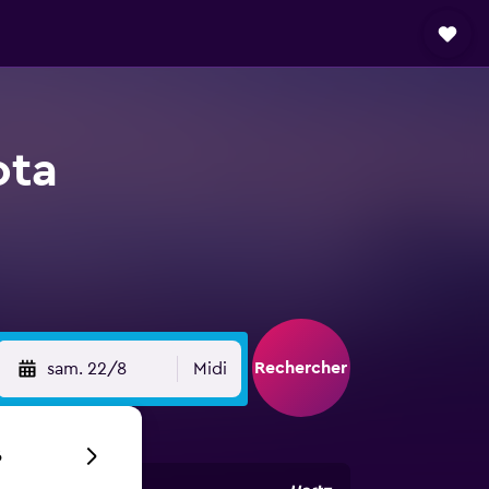
ota
Rechercher
sam. 22/8
Midi
6