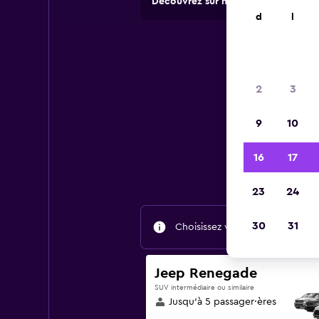
Découvrez sur momondo des offres 
d
l
2
3
9
10
Tr
16
17
23
24
30
31
Choisissez vos dates de voyage 
Jeep Renegade
SUV intermédiaire ou similaire
Jusqu’à 5 passager·ères