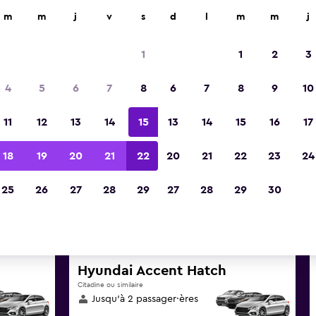
d'agences de location dans plus de 70 000 endroits.
m
m
j
v
s
d
l
m
m
j
1
1
2
3
Meilleures offres trouvées po
4
5
6
7
8
6
7
8
9
10
location de voiture à Suba, B
11
12
13
14
15
13
14
15
16
17
ouvez de super offres sur une grande variété de 
18
19
20
21
22
20
21
22
23
24
location à Suba, Bogota
25
26
27
28
29
27
28
29
30
pour trouver les meilleurs prix
Hyundai Accent Hatch
Citadine ou similaire
Jusqu’à 2 passager·ères