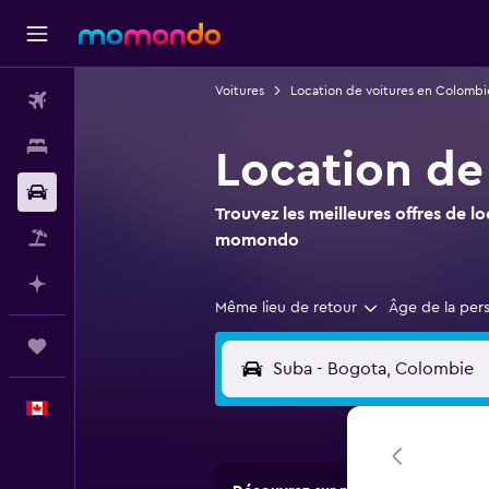
Voitures
Location de voitures en Colombi
Vols
Hébergements
Location de
Voitures
Trouvez les meilleures offres de l
Vol+Hôtel
momondo
Planifier avec l’IA
Même lieu de retour
Âge de la per
Trips
Français