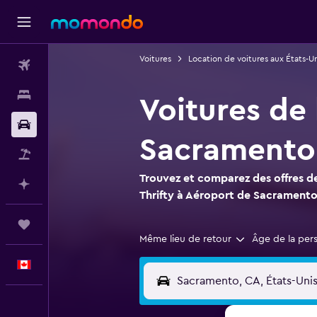
Voitures
Location de voitures aux États-Un
Vols
Hébergements
Voitures de 
Voitures
Sacramento 
Vol+Hôtel
Trouvez et comparez des offres de
Planifier avec l’IA
Thrifty à Aéroport de Sacramento 
Trips
Même lieu de retour
Âge de la per
Français