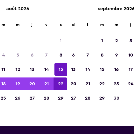
août 2026
septembre 202
m
m
j
v
s
d
l
m
m
j
Voitures de location Thrifty p
1
1
2
3
Aéroport de Sacramento In
4
5
6
7
8
6
7
8
9
10
trouvez ci-dessous des informations sur toutes l
11
12
13
14
15
13
14
15
16
17
Thrifty près de Aéroport de Sacramento Intl, y c
adresses et numéros de téléphone.
18
19
20
21
22
20
21
22
23
24
25
26
27
28
29
27
28
29
30
y près de Aéroport de