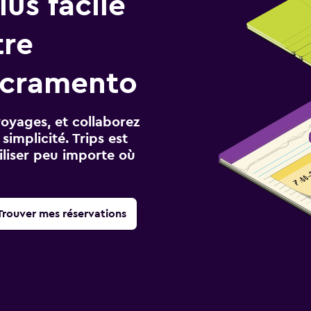
us facile
tre
acramento
voyages, et collaborez
implicité. Trips est
iliser peu importe où
Trouver mes réservations