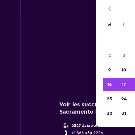
d
l
2
3
Vous 
9
10
de 
16
17
23
24
Voir les succursales Thrift
Sacramento Intl
30
31
6327 Aviation Drive
+1 866 434 2226