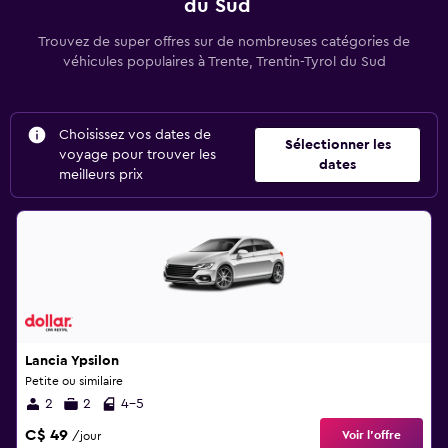
du Sud
Trouvez de super offres sur de nombreuses catégories de
véhicules populaires à Trente, Trentin-Tyrol du Sud
Choisissez vos dates de
Sélectionner les
voyage pour trouver les
dates
meilleurs prix
Lancia Ypsilon
Petite ou similaire
2
2
4-5
C$ 49
Voir l’offre
/jour