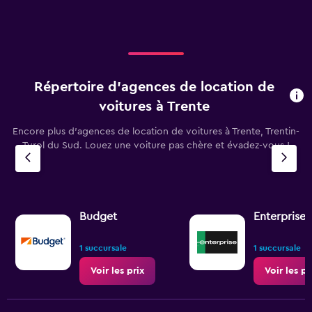
Répertoire d’agences de location de
voitures à Trente
Encore plus d’agences de location de voitures à Trente, Trentin-
Tyrol du Sud. Louez une voiture pas chère et évadez-vous !
Budget
Enterprise 
1 succursale
1 succursale
Voir les prix
Voir les pr