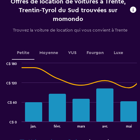
Offres de location de voitures à Trente,
Trentin-Tyrol du Sud trouvées sur
momondo
Trouvez la voiture de location qui vous convient à Trente
Petite
Moyenne
VUS
Fourgon
Luxe
C$ 180
Combination
Chart
graphic.
chart
with
C$ 120
2
data
series.
C$ 60
The
chart
has
C$ 0
1
End
jan.
févr.
mars
avr.
mai
of
X
interactive
axis
chart