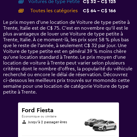
Voitures de type Petite
C$ 32 - C$ 125
displaying
categories.
Toutes les catégories
C$ 64 - C$ 166
Range:
14
Le prix moyen d’une location de Voiture de type petite à
categories.
Trente, Italie est de C$ 75. C’est en novembre qu'il est le
The
plus avantageux de louer une Voiture de type petite à
chart
Trente, Italie. À ce moment-là, les prix sont 58 % plus bas
has
que le reste de l’année, à seulement C$ 32 par jour. Une
1
Voiture de type petite est en général 39 % moins chère
Y
qu'une location standard à Trente. Le prix moyen d’une
axis
location de voiture à Trente peut varier selon plusieurs
displaying
critères dont le nombre d’offres, la popularité du véhicule
values.
recherché ou encore le délai de réservation. Découvrez
Range:
ci-dessous les meilleurs prix trouvés sur momondo cette
0
semaine pour une location de catégorie Voiture de type
to
petite à Trente.
180.
Ford Fiesta
Économique ou similaire
Jusqu’à 2 passager·ères