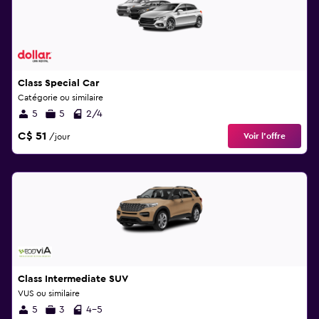
Class Special Car
Catégorie ou similaire
5
5
2/4
C$ 51
Voir l’offre
/jour
Class Intermediate SUV
VUS ou similaire
5
3
4-5