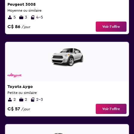
Peugeot 3008
Moyenne ou similaire
5
3
4-5
C$ 86
Voir l’offre
/jour
Toyota Aygo
Petite ou similaire
2
2
2-3
C$ 57
Voir l’offre
/jour