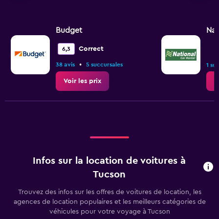
Budget
Nat
Correct
6,3
•
38 avis
5 succursales
1 su
Voir les prix
V
Infos sur la location de voitures à
Tucson
Trouvez des infos sur les offres de voitures de location, les
agences de location populaires et les meilleurs catégories de
véhicules pour votre voyage à Tucson