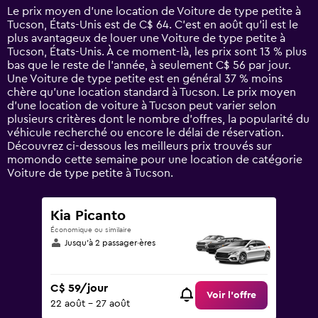
14
Le prix moyen d’une location de Voiture de type petite à
categories.
Tucson, États-Unis est de C$ 64. C’est en août qu'il est le
The
plus avantageux de louer une Voiture de type petite à
chart
Tucson, États-Unis. À ce moment-là, les prix sont 13 % plus
has
bas que le reste de l’année, à seulement C$ 56 par jour.
1
Une Voiture de type petite est en général 37 % moins
Y
chère qu'une location standard à Tucson. Le prix moyen
axis
d’une location de voiture à Tucson peut varier selon
displaying
plusieurs critères dont le nombre d’offres, la popularité du
values.
véhicule recherché ou encore le délai de réservation.
Range:
Découvrez ci-dessous les meilleurs prix trouvés sur
0
momondo cette semaine pour une location de catégorie
to
Voiture de type petite à Tucson.
120.
Kia Picanto
Économique ou similaire
Jusqu’à 2 passager·ères
C$ 59/jour
Voir l’offre
22 août - 27 août