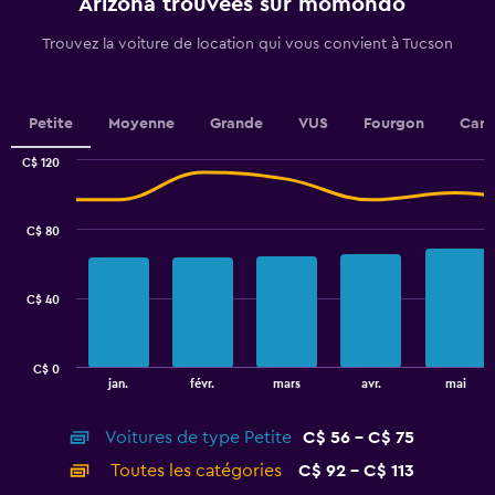
Arizona trouvées sur momondo
has
1
Trouvez la voiture de location qui vous convient à Tucson
Y
axis
displaying
values.
Petite
Moyenne
Grande
VUS
Fourgon
Cami
Range:
0
C$ 120
Combination
to
Chart
graphic.
chart
6.
with
C$ 80
2
data
series.
C$ 40
The
chart
has
C$ 0
1
End
jan.
févr.
mars
avr.
mai
of
X
interactive
axis
chart
Voitures de type Petite
C$ 56 - C$ 75
displaying
categories.
Toutes les catégories
C$ 92 - C$ 113
Range: