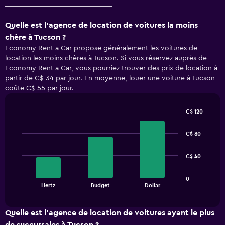
Quelle est l’agence de location de voitures la moins
chère à Tucson ?
Economy Rent a Car propose généralement les voitures de
location les moins chères à Tucson. Si vous réservez auprès de
Economy Rent a Car, vous pourriez trouver des prix de location à
partir de C$ 34 par jour. En moyenne, louer une voiture à Tucson
coûte C$ 55 par jour.
C$ 120
Bar
Chart
graphic.
chart
C$ 80
with
3
bars.
C$ 40
The
0
chart
End
Hertz
Budget
Dollar
of
has
interactive
1
chart
X
Quelle est l’agence de location de voitures ayant le plus
axis