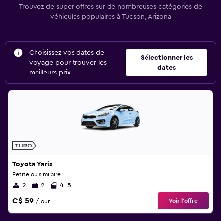
Trouvez de super offres sur de nombreuses catégories de
véhicules populaires à Tucson, Arizona
Choisissez vos dates de
Sélectionner les
voyage pour trouver les
dates
meilleurs prix
Toyota Yaris
Petite ou similaire
2
2
4-5
C$ 59
Voir l’offre
/jour