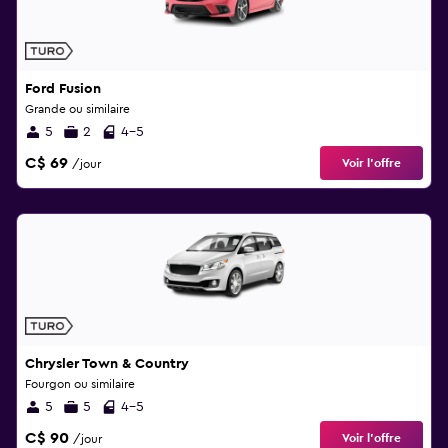
Ford Fusion
Grande ou similaire
5
2
4-5
C$ 69
Voir l’offre
/jour
Chrysler Town & Country
Fourgon ou similaire
5
5
4-5
C$ 90
Voir l’offre
/jour