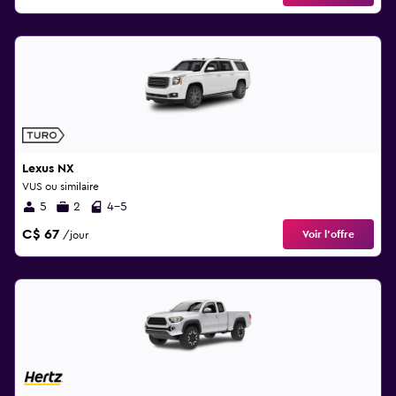
Lexus NX
VUS ou similaire
5
2
4-5
C$ 67
Voir l’offre
/jour