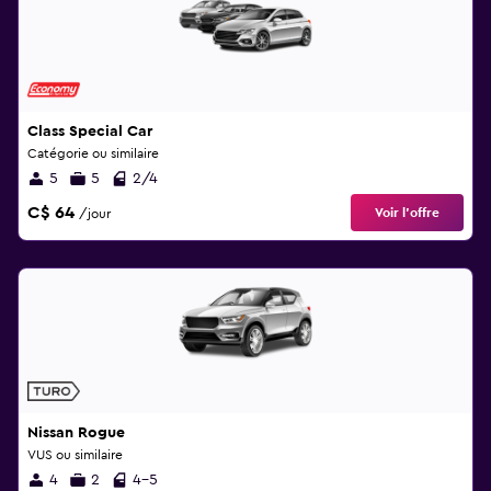
Class Special Car
Catégorie ou similaire
5
5
2/4
C$ 64
Voir l’offre
/jour
Nissan Rogue
VUS ou similaire
4
2
4-5