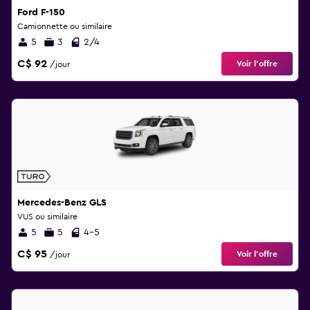
Ford F-150
Camionnette ou similaire
5
3
2/4
C$ 92
Voir l’offre
/jour
Mercedes-Benz GLS
VUS ou similaire
5
5
4-5
C$ 95
Voir l’offre
/jour