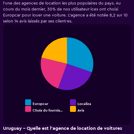
l’une des agences de location les plus populaires du pays. Au
5
cours du mois dernier, 30% de nos utilisateur·ices ont choisi
categories.
Europcar pour louer une voiture. L’agence a été notée 8,2 sur 10
The
selon 14 avis laissés par ses client·es.
chart
has
1
Y
Pie
Chart
axis
graphic.
chart
displaying
with
4
values.
slices.
Range:
0
to
60.
Europcar
Localiza
Choix du fournis…
Avis
End
of
interactive
chart
Uruguay - Quelle est l’agence de location de voitures