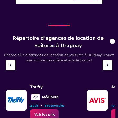
Répertoire d’agences de location de
voitures à Uruguay
Encore plus d’agences de location de voitures à Uruguay. Louez
une voiture pas chère et évadez-vous !
Thrifty
Avi
Médiocre
4,7
•
2 avis
8 succursales
12 s
Voir les prix
V