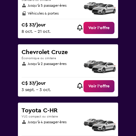
Standard ou similaire
Jusqu’à 5 passager·ères
Véhicules 4 portes
C$ 37/jour
Voir l’offre
8 oct. - 21 oct.
Chevrolet Cruze
Économique ou similaire
Jusqu’à 2 passager·ères
C$ 37/jour
Voir l’offre
3 sept. - 3 oct.
Toyota C-HR
VUS compact ou similaire
Jusqu’à 4 passager·ères