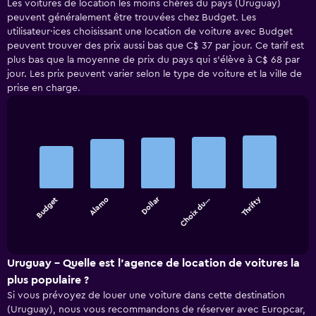
Les voitures de location les moins chères du pays (Uruguay)
peuvent généralement être trouvées chez Budget. Les
utilisateur·ices choisissant une location de voiture avec Budget
peuvent trouver des prix aussi bas que C$ 37 par jour. Ce tarif est
plus bas que la moyenne de prix du pays qui s’élève à C$ 68 par
jour. Les prix peuvent varier selon le type de voiture et la ville de
prise en charge.
Bar
Chart
graphic.
chart
with
5
bars.
Dollar
Thrifty
Budget
Alamo
Choix du…
The
chart
End
of
has
interactive
1
chart
X
Uruguay - Quelle est l’agence de location de voitures la
axis
plus populaire ?
displaying
Si vous prévoyez de louer une voiture dans cette destination
categories.
(Uruguay), nous vous recommandons de réserver avec Europcar,
Range: