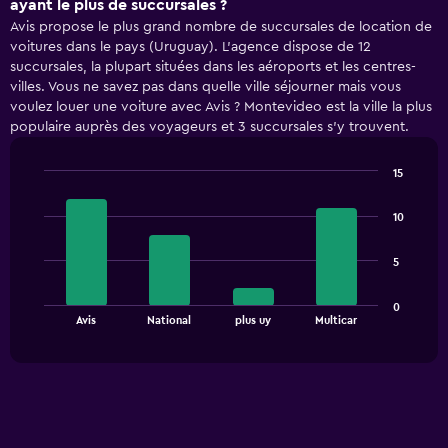
ayant le plus de succursales ?
Avis propose le plus grand nombre de succursales de location de
voitures dans le pays (Uruguay). L’agence dispose de 12
succursales, la plupart situées dans les aéroports et les centres-
villes. Vous ne savez pas dans quelle ville séjourner mais vous
voulez louer une voiture avec Avis ? Montevideo est la ville la plus
populaire auprès des voyageurs et 3 succursales s’y trouvent.
15
Bar
Chart
graphic.
chart
10
with
4
bars.
5
The
0
chart
End
Avis
National
plus uy
Multicar
of
has
interactive
1
chart
X
axis
displaying
categories.
Range: