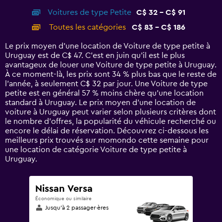
axis
chart
Voitures de type Petite
C$ 32 - C$ 91
displaying
categories.
Toutes les catégories
C$ 83 - C$ 186
Range:
14
Le prix moyen d’une location de Voiture de type petite à
categories.
Uruguay est de C$ 47. C’est en juin qu'il est le plus
The
avantageux de louer une Voiture de type petite à Uruguay.
chart
À ce moment-là, les prix sont 34 % plus bas que le reste de
has
l’année, à seulement C$ 32 par jour. Une Voiture de type
1
petite est en général 57 % moins chère qu'une location
Y
standard à Uruguay. Le prix moyen d’une location de
axis
voiture à Uruguay peut varier selon plusieurs critères dont
displaying
le nombre d’offres, la popularité du véhicule recherché ou
values.
encore le délai de réservation. Découvrez ci-dessous les
Range:
meilleurs prix trouvés sur momondo cette semaine pour
0
une location de catégorie Voiture de type petite à
to
Uruguay.
240.
Nissan Versa
Économique ou similaire
Jusqu’à 2 passager·ères