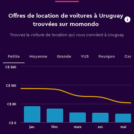
4
categories.
Offres de location de voitures à Uruguay
The
chart
trouvées sur momondo
has
1
Trouvez la voiture de location qui vous convient à Uruguay
Y
axis
displaying
values.
Petite
Moyenne
Grande
VUS
Fourgon
Cami
Range:
0
C$ 240
Combination
to
Chart
graphic.
chart
15.
with
C$ 160
2
data
series.
C$ 80
The
chart
has
C$ 0
1
End
jan.
févr.
mars
avr.
mai
of
X
interactive