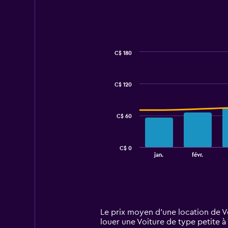
C$ 180
Combination
Chart
graphic.
chart
with
C$ 120
2
data
series.
C$ 60
The
chart
has
C$ 0
1
End
jan.
févr.
of
X
interactive
axis
chart
displaying
categories.
Range:
14
Le prix moyen d’une location de Voi
categories.
louer une Voiture de type petite à 