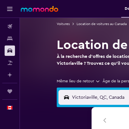
D
Voitures
Location de voitures au Canada
Vols
Hébergements
Location de 
Voitures
À la recherche d'offres de locatio
Vol+Hôtel
Victoriaville ? Trouvez ce qu'il v
Planifier avec l’IA
Même lieu de retour
Âge de la per
Trips
Français