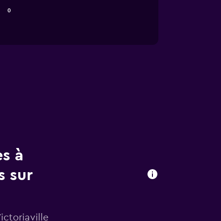
0
es à
s sur
ctoriaville