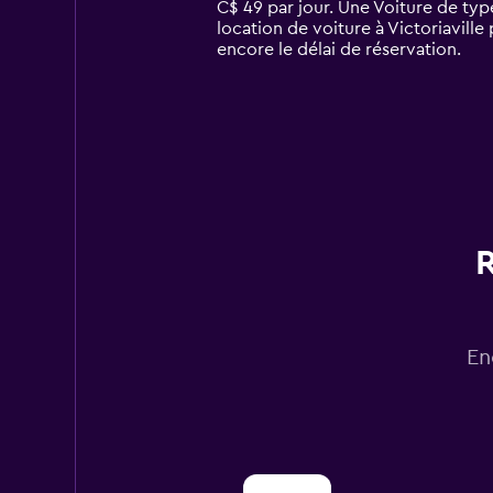
The
C$ 49 par jour. Une Voiture de typ
chart
location de voiture à Victoriaville
has
encore le délai de réservation.
1
Y
axis
displaying
values.
Range:
0
to
180.
R
En