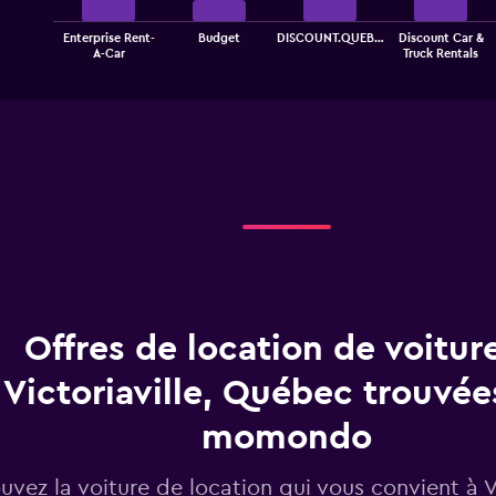
The
Enterprise Rent-
Budget
DISCOUNT.QUEB…
Discount Car &
chart
End
A-Car
Truck Rentals
of
has
interactive
1
chart
X
axis
displaying
categories.
Range:
4
categories.
The
chart
has
1
Offres de location de voitur
Y
axis
displaying
Victoriaville, Québec trouvée
values.
Range:
momondo
0
to
uvez la voiture de location qui vous convient à Vi
6.