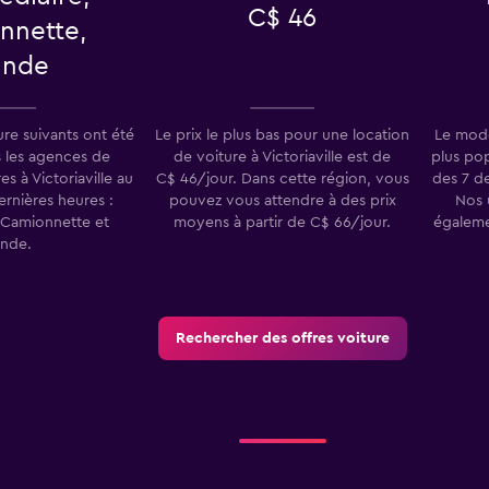
C$ 46
nnette,
ande
ure suivants ont été
Le prix le plus bas pour une location
Le modè
 les agences de
de voiture à Victoriaville est de
plus pop
es à Victoriaville au
C$ 46/jour. Dans cette région, vous
des 7 de
ernières heures :
pouvez vous attendre à des prix
Nos 
, Camionnette et
moyens à partir de C$ 66/jour.
égaleme
nde.
Rechercher des offres voiture