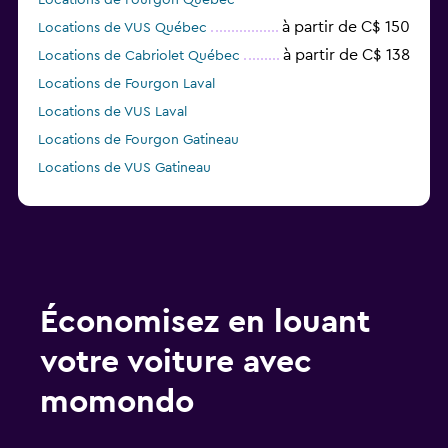
Locations de Fourgon Québec
à partir de C$ 150
Locations de VUS Québec
à partir de C$ 138
Locations de Cabriolet Québec
Locations de Fourgon Laval
Locations de VUS Laval
Locations de Fourgon Gatineau
Locations de VUS Gatineau
Locations de Fourgon Longueuil
Locations de VUS Longueuil
Locations de Fourgon Sherbrooke
Locations de VUS Sherbrooke
Locations de Fourgon Lévis
Économisez en louant
Locations de VUS Lévis
votre voiture avec
momondo