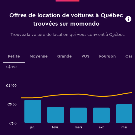
5
categories.
Offres de location de voitures à Québec
The
chart
trouvées sur momondo
has
1
Trouvez la voiture de location qui vous convient à Québec
Y
axis
displaying
values.
Petite
Moyenne
Grande
VUS
Fourgon
Cami
Range:
0
C$ 150
Combination
to
Chart
graphic.
chart
36.
with
C$ 100
2
data
series.
C$ 50
The
chart
has
C$ 0
1
End
jan.
févr.
mars
avr.
mai
of
X
interactive