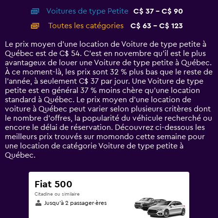
axis
chart
Voitures de type Petite
C$ 37 - C$ 90
displaying
categories.
Toutes les catégories
C$ 63 - C$ 123
Range:
14
Le prix moyen d’une location de Voiture de type petite à
categories.
Québec est de C$ 54. C’est en novembre qu'il est le plus
The
avantageux de louer une Voiture de type petite à Québec.
chart
À ce moment-là, les prix sont 32 % plus bas que le reste de
has
l’année, à seulement C$ 37 par jour. Une Voiture de type
1
petite est en général 37 % moins chère qu'une location
Y
standard à Québec. Le prix moyen d’une location de
axis
voiture à Québec peut varier selon plusieurs critères dont
displaying
le nombre d’offres, la popularité du véhicule recherché ou
values.
encore le délai de réservation. Découvrez ci-dessous les
Range:
meilleurs prix trouvés sur momondo cette semaine pour
0
une location de catégorie Voiture de type petite à
to
Québec.
150.
Fiat 500
Citadine ou similaire
Jusqu’à 2 passager·ères