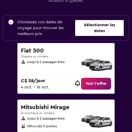
location à Québec
Choisissez vos dates de
Sélectionner les
voyage pour trouver les
dates
meilleurs prix
Fiat 500
Citadine ou similaire
Jusqu’à 2 passager·ères
C$ 38/jour
Voir l’offre
4 oct. - 16 oct.
Mitsubishi Mirage
Économique ou similaire
Jusqu’à 2 passager·ères
Véhicules 5 portes