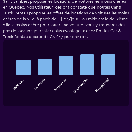
Saint Lambert propose les locations de voitures les moins chères
en Québec. Nos utilisateur·ices ont constaté que Routes Car &
Truck Rentals propose les offres de locations de voitures les moins
chères de la ville, à partir de C$ 23/jour. La Prairie est la deuxième
ville la moins chère pour louer une voiture. Vous y trouverez des
prix de location journaliers plus avantageux chez Routes Car &
Truck Rentals à partir de C$ 24/jour environ.
Bar
Chart
graphic.
chart
with
5
bars.
Saint La…
La Prairie
Terrebonne
Boucherville
Hampstead
The
chart
End
of
has
interactive
1
chart
X
axis
displaying
categories.
Range: