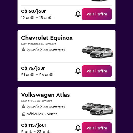
C$ 60/jour
Voir l’offre
12 août - 15 août
Chevrolet Equinox
SUV standard ou similaire
Jusqu’à 5 passager·ères
C$ 76/jour
Voir l’offre
21 août - 26 août
Volkswagen Atlas
Grand VUS ou similaire
Jusqu’à 5 passager·ères
Véhicules 5 portes
C$ 115/jour
Voir l’offre
2 oct. - 23 oct.