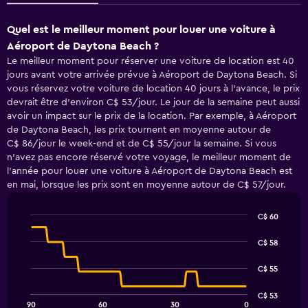
Quel est le meilleur moment pour louer une voiture à
Aéroport de Daytona Beach ?
Le meilleur moment pour réserver une voiture de location est 40
jours avant votre arrivée prévue à Aéroport de Daytona Beach. Si
vous réservez votre voiture de location 40 jours à l'avance, le prix
devrait être d'environ C$ 53/jour. Le jour de la semaine peut aussi
avoir un impact sur le prix de la location. Par exemple, à Aéroport
de Daytona Beach, les prix tournent en moyenne autour de
C$ 86/jour le week-end et de C$ 55/jour la semaine. Si vous
n'avez pas encore réservé votre voyage, le meilleur moment de
l'année pour louer une voiture à Aéroport de Daytona Beach est
en mai, lorsque les prix sont en moyenne autour de C$ 57/jour.
C$ 60
Line
Chart
graphic.
chart
C$ 58
with
91
C$ 55
data
points.
C$ 53
90
60
30
0