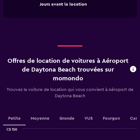
The
End
Jours avant la location
chart
of
interactive
has
chart
1
X
axis
displaying
Jours
avant
la
Offres de location de voitures à Aéroport
location.
Range:
de Daytona Beach trouvées sur
91
momondo
categories.
The
Trouvez la voiture de location qui vous convient à Aéroport de
chart
Daytona Beach
has
1
Y
axis
Petite
Moyenne
Grande
VUS
Fourgon
Cami
displaying
values.
C$ 150
Range:
Combination
Chart
52.5
graphic.