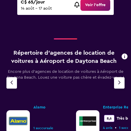
C$ 65/jour
Voir l’offre
14 août - 17 août
Répertoire d’agences de location de
voitures à Aéroport de Daytona Beach
Encore plus d’agences de location de voitures à Aéroport de
Daytona Beach. Louez une voiture pas chère et évadez-vous !
Alamo
Enterprise Ren
Très bi
8,6
•
4 avis
1 succu
1 succursale