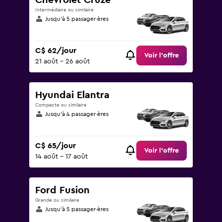
Chevrolet Cruze
Intermédiaire ou similaire
Jusqu’à 5 passager·ères
C$ 62/jour
Voir l’offre
21 août - 26 août
Hyundai Elantra
Compacte ou similaire
Jusqu’à 4 passager·ères
C$ 65/jour
Voir l’offre
14 août - 17 août
Ford Fusion
Grande ou similaire
Jusqu’à 5 passager·ères