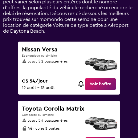
peut varier selon plusieurs critères dont le nombre
Range:
d’offres, la popularité du véhicule recherché ou encore le
0
délai de réservation. Découvrez ci-dessous les meilleurs
to
prix trouvés sur momondo cette semaine pour une
150.
location de catégorie Voiture de type petite à Aéroport
de Daytona Beach.
Nissan Versa
Économique ou similaire
Jusqu’à 2 passager·ères
C$ 54/jour
Voir l’offre
12 août - 15 août
Toyota Corolla Matrix
Compacte ou similaire
Jusqu’à 4 passager·ères
Véhicules 5 portes