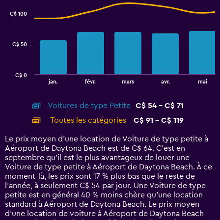
chart
to
with
C$ 100
60.
2
data
series.
C$ 50
The
chart
has
C$ 0
1
End
jan.
févr.
mars
avr.
mai
of
X
interactive
axis
chart
Voitures de type Petite
C$ 54 - C$ 71
displaying
categories.
Toutes les catégories
C$ 91 - C$ 119
Range:
14
Le prix moyen d’une location de Voiture de type petite à
categories.
Aéroport de Daytona Beach est de C$ 64. C’est en
The
septembre qu'il est le plus avantageux de louer une
chart
Voiture de type petite à Aéroport de Daytona Beach. À ce
has
moment-là, les prix sont 17 % plus bas que le reste de
1
l’année, à seulement C$ 54 par jour. Une Voiture de type
Y
petite est en général 40 % moins chère qu'une location
axis
standard à Aéroport de Daytona Beach. Le prix moyen
displaying
d’une location de voiture à Aéroport de Daytona Beach
values.