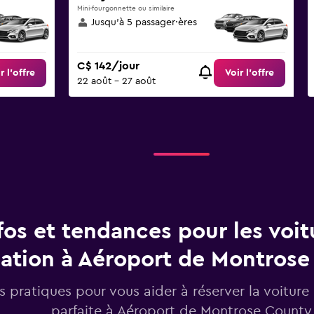
Mini-fourgonnette ou similaire
Jusqu’à 5 passager·ères
C$ 142/jour
r l’offre
Voir l’offre
22 août - 27 août
fos et tendances pour les voit
cation à Aéroport de Montros
os pratiques pour vous aider à réserver la voiture
parfaite à Aéroport de Montrose County