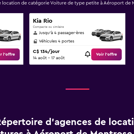
ocation de catégorie Voiture de type petite à Aéroport de 
Kia Rio
Compacte ou similaire
Jusqu’à 4 passager·ères
Véhicules 4 portes
C$ 134/jour
r l’offre
Voir l’offre
14 août - 17 août
épertoire d’agences de locat