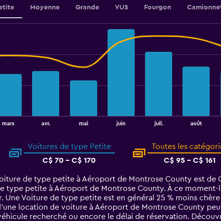
etite
Moyenne
Grande
VUS
Fourgon
Camionne
août
mars
avr.
mai
juin
juil.
Voitures de type Petite
Toutes les catégori
C$ 70 - C$ 170
C$ 95 - C$ 161
iture de type petite à Aéroport de Montrose County est de C$ 
e type petite à Aéroport de Montrose County. À ce moment-là, 
r. Une Voiture de type petite est en général 25 % moins chèr
une location de voiture à Aéroport de Montrose County peut v
véhicule recherché ou encore le délai de réservation. Découvre