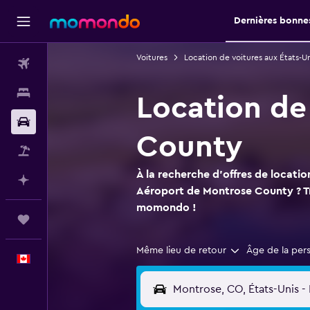
Dernières bonnes
Voitures
Location de voitures aux États-Un
Vols
Hébergements
Location de
Voitures
County
Vol+Hôtel
À la recherche d'offres de locatio
Planifier avec l’IA
Aéroport de Montrose County ? Tro
momondo !
Trips
Même lieu de retour
Âge de la per
Français