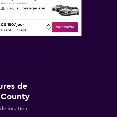
Grand VUS ou similaire
Jusqu’à 5 passager·ères
C$ 180/jour
Voir l’offre
4 sept. - 7 sept.
ures de
e County
 de location