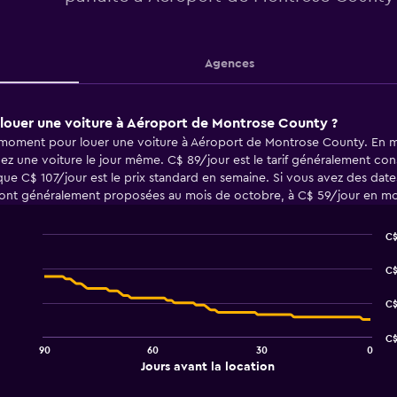
Agences
 louer une voiture à Aéroport de Montrose County ?
ur moment pour louer une voiture à Aéroport de Montrose County. En mo
ouez une voiture le jour même. C$ 89/jour est le tarif généralement c
e C$ 107/jour est le prix standard en semaine. Si vous avez des date
 sont généralement proposées au mois de octobre, à C$ 59/jour en m
C$
Line
Chart
graphic.
chart
C$
with
91
C$
data
points.
C$
90
60
30
0
The
End
Jours avant la location
chart
of
interactive
has
chart