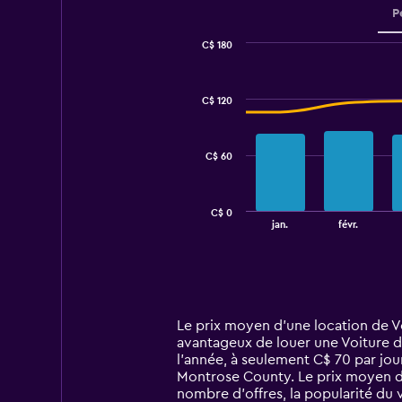
P
C$ 180
Combination
Chart
graphic.
chart
with
C$ 120
2
data
series.
C$ 60
The
chart
has
C$ 0
1
End
jan.
févr.
of
X
interactive
axis
chart
displaying
categories.
Range:
14
Le prix moyen d’une location de Vo
categories.
avantageux de louer une Voiture d
The
l’année, à seulement C$ 70 par jou
chart
Montrose County. Le prix moyen d’
has
nombre d’offres, la popularité du 