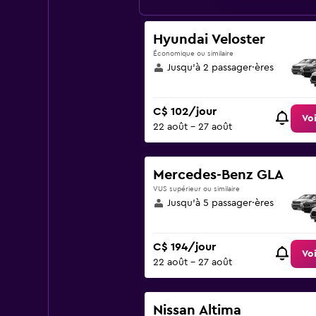
Hyundai Veloster
Économique ou similaire
Jusqu’à 2 passager·ères
C$ 102/jour
Voi
22 août - 27 août
Mercedes-Benz GLA
VUS supérieur ou similaire
Jusqu’à 5 passager·ères
C$ 194/jour
Voi
22 août - 27 août
Nissan Altima