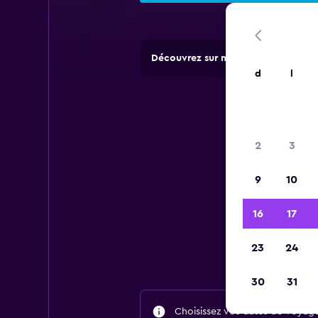
Découvrez sur momondo des offres 
d
l
2
3
9
10
16
17
Tr
23
24
30
31
Choisissez vos dates de voyage 