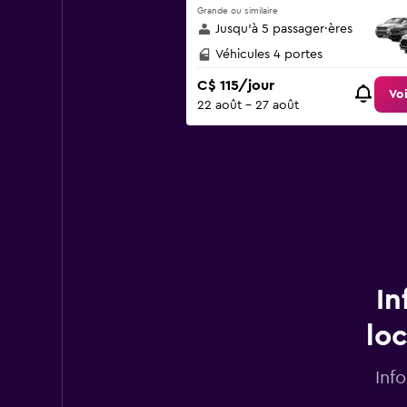
Grande ou similaire
Jusqu’à 5 passager·ères
Véhicules 4 portes
C$ 115/jour
Voi
22 août - 27 août
In
lo
Inf