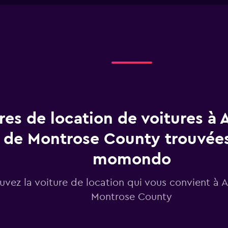
1
X
axis
displaying
Jours
avant
la
location.
Range:
91
categories.
The
res de location de voitures à 
chart
has
de Montrose County trouvées
1
Y
momondo
axis
displaying
values.
uvez la voiture de location qui vous convient à 
Range:
Montrose County
60
to
120.