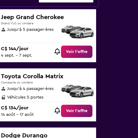
Jeep Grand Cherokee
Grand VUS ou similaire
Jusqu’à 5 passager·ères
C$ 144/jour
Voir l’offre
4 sept. - 7 sept.
Toyota Corolla Matrix
Compacte ou similaire
Jusqu’à 4 passager·ères
Véhicules 5 portes
C$ 134/jour
Voir l’offre
14 août - 17 août
Dodge Durango