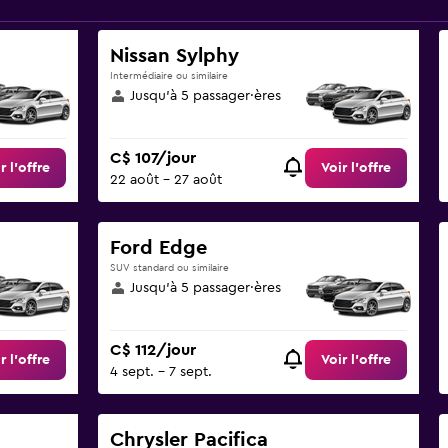
Nissan Sylphy
Intermédiaire ou similaire
Jusqu’à 5 passager·ères
C$ 107/jour
r l’offre
Voir l’offre
22 août - 27 août
Ford Edge
SUV standard ou similaire
Jusqu’à 5 passager·ères
C$ 112/jour
r l’offre
Voir l’offre
4 sept. - 7 sept.
Chrysler Pacifica