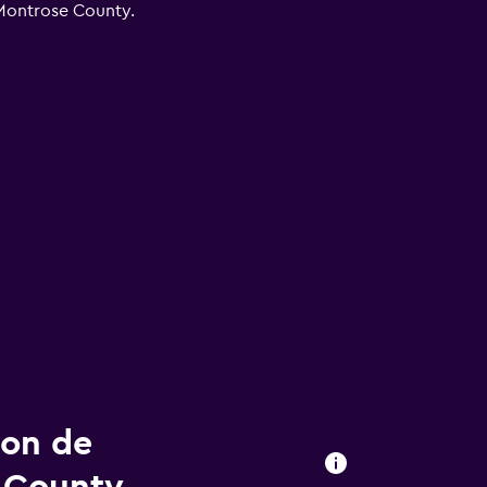
Montrose County.
ion de