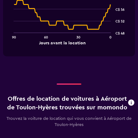
Line
Chart
graphic.
chart
C$ 56
with
91
C$ 52
data
points.
C$ 48
90
60
30
0
The
End
Jours avant la location
chart
of
interactive
has
chart
1
X
axis
displaying
Jours
avant
la
Offres de location de voitures à Aéroport
location.
Range:
de Toulon-Hyères trouvées sur momondo
91
categories.
Trouvez la voiture de location qui vous convient à Aéroport de
The
Toulon-Hyères
chart
has