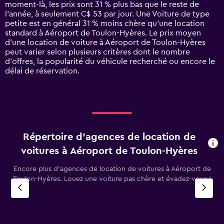
has
moment-là, les prix sont 31 % plus bas que le reste de
1
l’année, à seulement C$ 53 par jour. Une Voiture de type
Y
petite est en général 31 % moins chère qu'une location
axis
standard à Aéroport de Toulon-Hyères. Le prix moyen
displaying
d’une location de voiture à Aéroport de Toulon-Hyères
values.
peut varier selon plusieurs critères dont le nombre
Range:
d’offres, la popularité du véhicule recherché ou encore le
0
délai de réservation.
to
240.
Répertoire d’agences de location de
voitures à Aéroport de Toulon-Hyères
Encore plus d’agences de location de voitures à Aéroport de
Toulon-Hyères. Louez une voiture pas chère et évadez-vous !