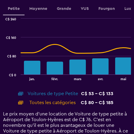
1
Y
Petite
Moyenne
Grande
VUS
Fourgon
Luxe
axis
displaying
C$ 240
values.
Combination
Chart
graphic.
chart
Range:
with
48
C$ 160
2
to
data
60.
series.
C$ 80
The
chart
has
C$ 0
1
End
jan.
févr.
mars
avr.
mai
of
X
interactive
axis
chart
Voitures de type Petite
C$ 53 - C$ 133
displaying
categories.
Toutes les catégories
C$ 80 - C$ 185
Range:
14
Le prix moyen d’une location de Voiture de type petite à
categories.
Aéroport de Toulon-Hyères est de C$ 76. C’est en
The
novembre qu'il est le plus avantageux de louer une
chart
Voiture de type petite à Aéroport de Toulon-Hyères. À ce