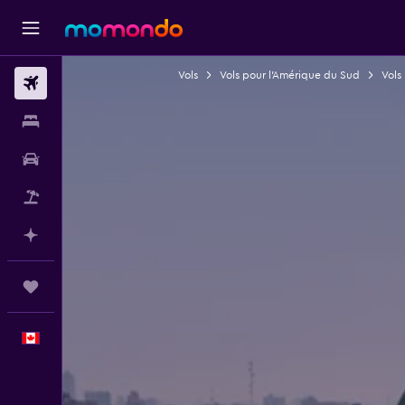
Vols
Vols pour l'Amérique du Sud
Vols
Vols
Hébergements
Voitures
Vol+Hôtel
Planifier avec l’IA
Trips
Français