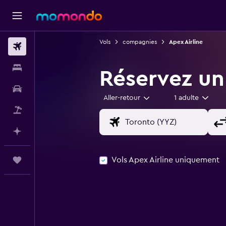
Vols
compagnies
Apex Airline
Vols
Hébergements
Réservez un 
Voitures
Aller-retour
1 adulte
Vol+Hôtel
Planifier avec l’IA
Vols Apex Airline uniquement
Trips