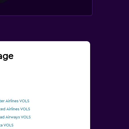
yage
ter Airlines VOLS
ted Airlines VOLS
had Airways VOLS
ta VOLS