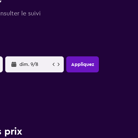
sulter le suivi
YYYY-MM-DD
Appliquez
 prix