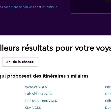
nos
conditions générales
et notre
Politique
leurs résultats pour votre vo
J'ai de la chance
i proposent des itinéraires similaires
WestJet VOLS
Por
Flair Airlines VOLS
Uni
Turkish Airlines VOLS
Eti
KLM VOLS
Del