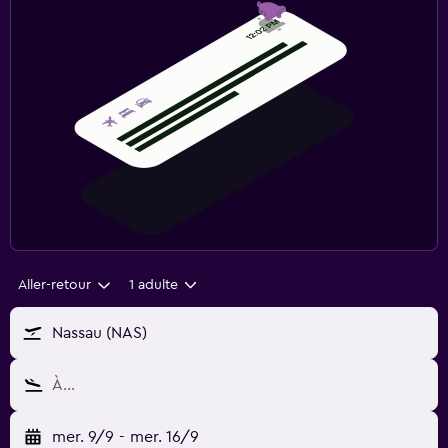
Aller-retour
1 adulte
Nassau (NAS)
À…
mer. 9/9
-
mer. 16/9