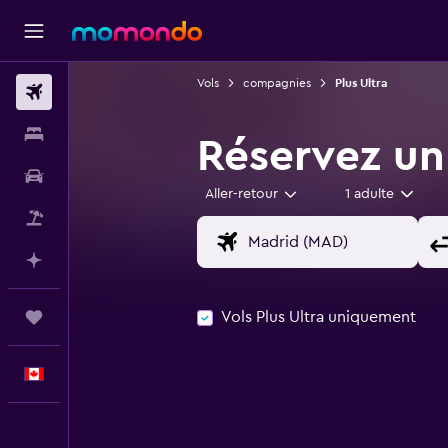
Vols
compagnies
Plus Ultra
Vols
Hébergements
Réservez un 
Voitures
Aller-retour
1 adulte
Vol+Hôtel
Planifier avec l’IA
Vols Plus Ultra uniquement
Trips
Français