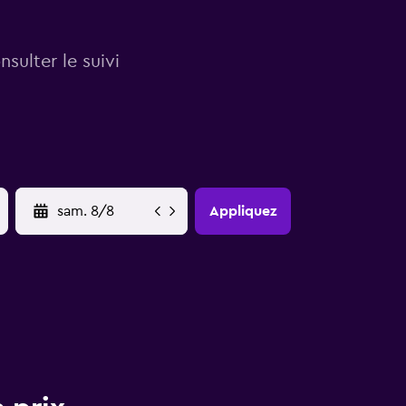
sulter le suivi
YYYY-MM-DD
Appliquez