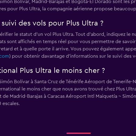
Simón Bolívar, Madrid-Barajas et Bogotá-El Dorado sont les pri
s pour Plus Ultra, la compagnie aérienne propose beaucoup d
uivi des vols pour Plus Ultra ?
rifier le statut d'un vol Plus Ultra. Tout d'abord, indiquez le
ultats sont affichés en temps réel pour vous permettre de savo
 retard et à quelle porte il arrive. Vous pouvez également appe
.com
) pour obtenir davantage d'informations sur le suivi des v
tional Plus Ultra le moins cher ?
Simón Bolívar à Santa Cruz de Ténérife Aéroport de Tenerife-
nternational le moins cher que nous avons trouvé chez Plus Ultra
de Madrid-Barajas à Caracas Aéroport Intl Maiquetía ~ Simón Bol
 escales.