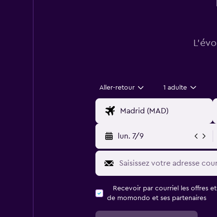
L’évo
Aller-retour
1 adulte
lun. 7/9
Recevoir par courriel les offres e
de momondo et ses partenaires