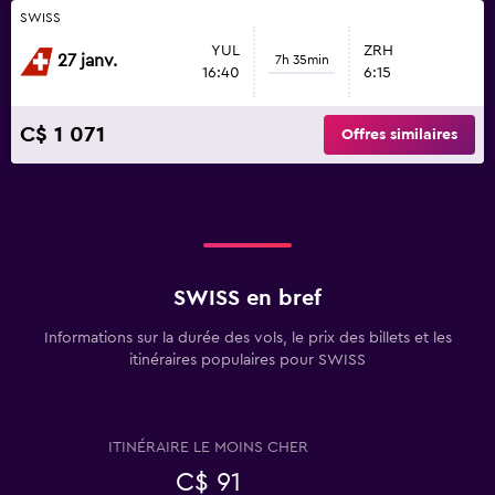
SWISS
YUL
ZRH
27 janv.
7h 35min
16:40
6:15
C$ 1 071
Offres similaires
SWISS en bref
Informations sur la durée des vols, le prix des billets et les
itinéraires populaires pour SWISS
ITINÉRAIRE LE MOINS CHER
C$ 91