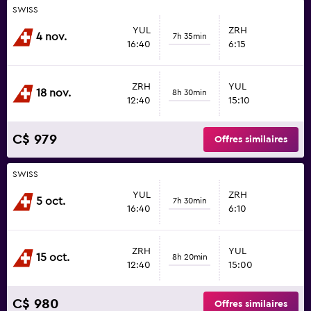
SWISS
YUL
ZRH
4 nov.
7h 35min
16:40
6:15
ZRH
YUL
18 nov.
8h 30min
12:40
15:10
C$ 979
Offres similaires
SWISS
YUL
ZRH
5 oct.
7h 30min
16:40
6:10
ZRH
YUL
15 oct.
8h 20min
12:40
15:00
C$ 980
Offres similaires