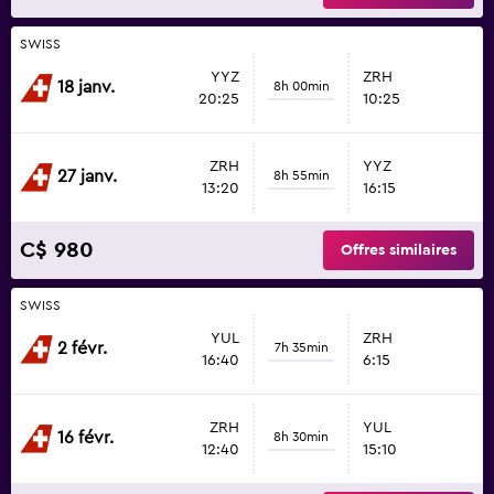
SWISS
YYZ
ZRH
18 janv.
8h 00min
20:25
10:25
ZRH
YYZ
27 janv.
8h 55min
13:20
16:15
C$ 980
Offres similaires
SWISS
YUL
ZRH
2 févr.
7h 35min
16:40
6:15
ZRH
YUL
16 févr.
8h 30min
12:40
15:10