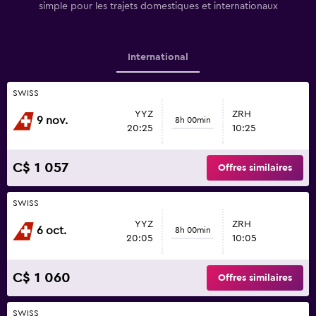
simple pour les trajets domestiques et internationaux
International
SWISS
YYZ
ZRH
9 nov.
8h 00min
20:25
10:25
C$ 1 057
Offres similaires
SWISS
YYZ
ZRH
6 oct.
8h 00min
20:05
10:05
C$ 1 060
Offres similaires
SWISS