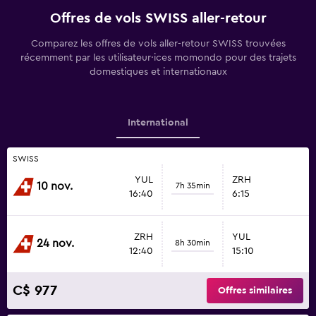
Offres de vols SWISS aller-retour
Comparez les offres de vols aller-retour SWISS trouvées
récemment par les utilisateur·ices momondo pour des trajets
domestiques et internationaux
International
SWISS
YUL
ZRH
10 nov.
7h 35min
16:40
6:15
ZRH
YUL
24 nov.
8h 30min
12:40
15:10
C$ 977
Offres similaires