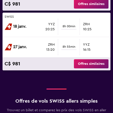
C$ 981
Offres similaires
SWISS
YYZ
ZRH
18 janv.
8h 00min
20:25
10:25
ZRH
YYZ
27 janv.
8h 55min
13:20
16:15
C$ 981
Offres similaires
Offres de vols SWISS allers simples
Trouvez un billet et comparez les prix des vols SWISS en aller