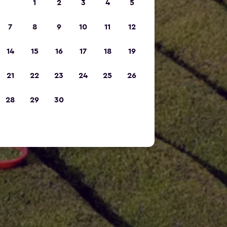
1
2
3
4
5
7
8
9
10
11
12
14
15
16
17
18
19
21
22
23
24
25
26
28
29
30