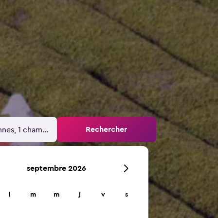
Rechercher
nnes, 1 chambre
septembre 2026
l
m
m
j
v
s