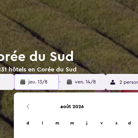
orée du Sud
131 hôtels en Corée du Sud
jeu. 13/8
-
ven. 14/8
2 perso
août 2026
d
l
m
m
j
v
s
d