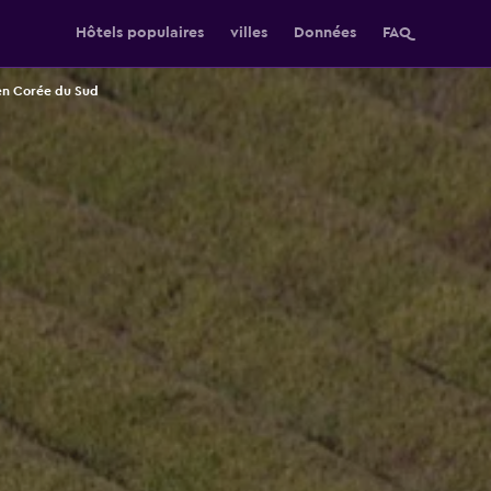
Hôtels populaires
villes
Données
FAQ
en Corée du Sud