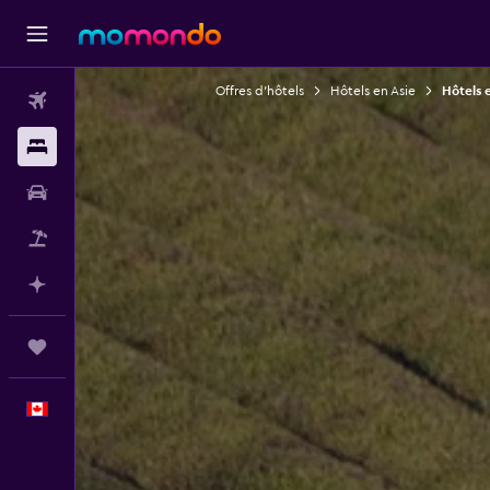
Offres d’hôtels
Hôtels en Asie
Hôtels 
Vols
Hébergements
Voitures
Vol+Hôtel
Planifier avec l’IA
Trips
Français